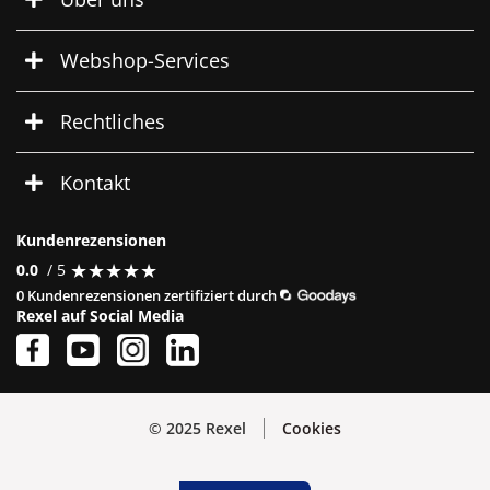
Webshop-Services
Rechtliches
Kontakt
Kundenrezensionen
★
★
★
★
★
★
★
★
★
★
0.0
/ 5
0 Kundenrezensionen zertifiziert durch
Rexel auf Social Media
© 2025 Rexel
Cookies