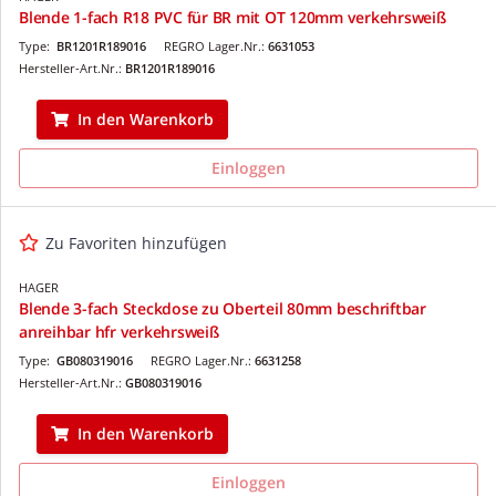
Blende 1-fach R18 PVC für BR mit OT 120mm verkehrsweiß
Type:
BR1201R189016
REGRO Lager.Nr.:
6631053
Hersteller-Art.Nr.:
BR1201R189016
In den Warenkorb
Einloggen
Zu Favoriten hinzufügen
HAGER
Blende 3-fach Steckdose zu Oberteil 80mm beschriftbar
anreihbar hfr verkehrsweiß
Type:
GB080319016
REGRO Lager.Nr.:
6631258
Hersteller-Art.Nr.:
GB080319016
In den Warenkorb
Einloggen