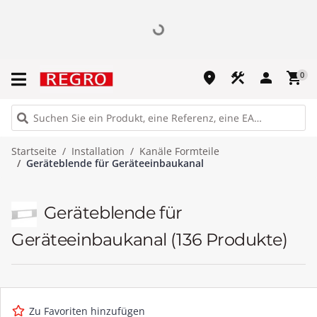
place
construction
person
shopping_cart
0
Startseite
Installation
Kanäle Formteile
Geräteblende für Geräteeinbaukanal
Geräteblende für
Geräteeinbaukanal
(136 Produkte)
Zu Favoriten hinzufügen