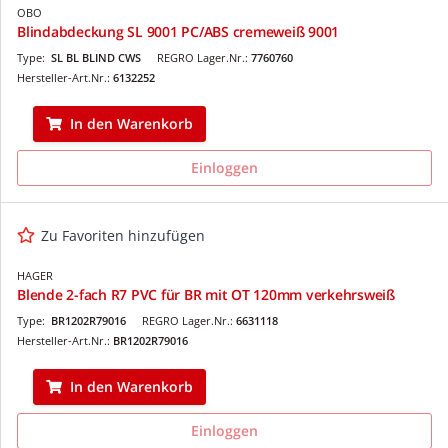
OBO
Blindabdeckung SL 9001 PC/ABS cremeweiß 9001
Type:
SL BL BLIND CWS
REGRO Lager.Nr.:
7760760
Hersteller-Art.Nr.:
6132252
In den Warenkorb
Einloggen
Zu Favoriten hinzufügen
HAGER
Blende 2-fach R7 PVC für BR mit OT 120mm verkehrsweiß
Type:
BR1202R79016
REGRO Lager.Nr.:
6631118
Hersteller-Art.Nr.:
BR1202R79016
In den Warenkorb
Einloggen