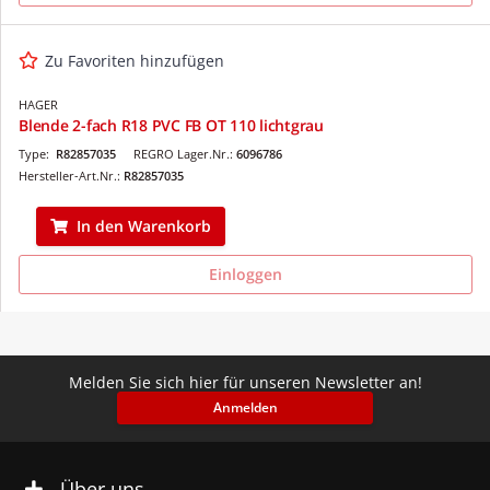
Zu Favoriten hinzufügen
HAGER
Blende 2-fach R18 PVC FB OT 110 lichtgrau
Type:
R82857035
REGRO Lager.Nr.:
6096786
Hersteller-Art.Nr.:
R82857035
In den Warenkorb
Einloggen
Melden Sie sich hier für unseren Newsletter an!
Anmelden
Über uns