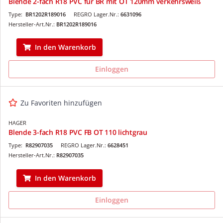
Blende 2-fach R18 PVC für BR mit OT 120mm verkehrsweiß
Type:
BR1202R189016
REGRO Lager.Nr.:
6631096
Hersteller-Art.Nr.:
BR1202R189016
In den Warenkorb
Einloggen
Zu Favoriten hinzufügen
HAGER
Blende 3-fach R18 PVC FB OT 110 lichtgrau
Type:
R82907035
REGRO Lager.Nr.:
6628451
Hersteller-Art.Nr.:
R82907035
In den Warenkorb
Einloggen