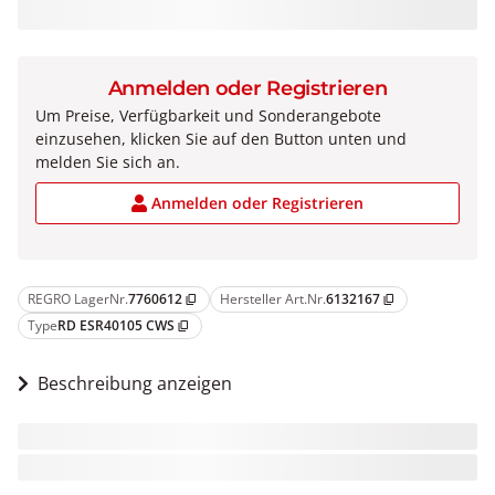
Anmelden oder Registrieren
Um Preise, Verfügbarkeit und Sonderangebote
einzusehen, klicken Sie auf den Button unten und
melden Sie sich an.
Anmelden oder Registrieren
REGRO LagerNr.
7760612
Hersteller Art.Nr.
6132167
content_copy
content_copy
Type
RD ESR40105 CWS
content_copy
Beschreibung anzeigen