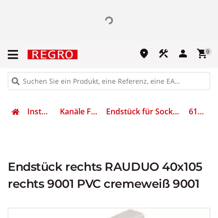
place
construction
person
shopping_cart
0
Installation
Kanäle Formteile
Endstück für Sockelleistenkanal
6132167
Endstück rechts RAUDUO 40x105
rechts 9001 PVC cremeweiß 9001