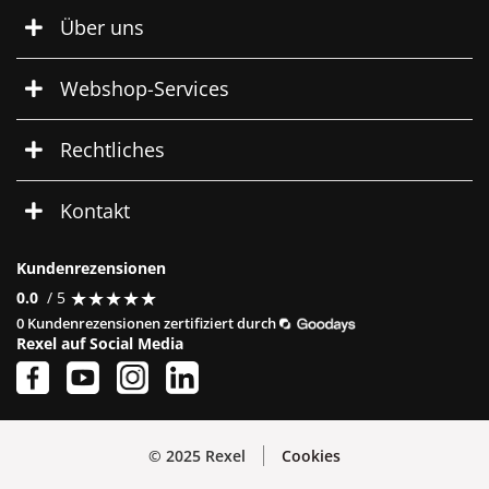
Über uns
Webshop-Services
Rechtliches
Kontakt
Kundenrezensionen
★
★
★
★
★
★
★
★
★
★
0.0
/ 5
0 Kundenrezensionen zertifiziert durch
Rexel auf Social Media
© 2025 Rexel
Cookies