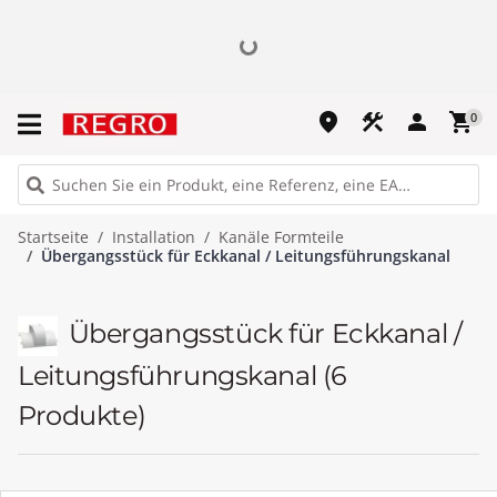
place
construction
person
shopping_cart
0
Startseite
Installation
Kanäle Formteile
Übergangsstück für Eckkanal / Leitungsführungskanal
Übergangsstück für Eckkanal /
Leitungsführungskanal
(6
Produkte)