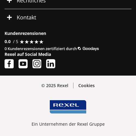
Rechtliches
Kontakt
Kundenrezensionen
★
★
★
★
★
★
★
★
★
★
0.0
/ 5
0 Kundenrezensionen zertifiziert durch
Rexel auf Social Media
© 2025 Rexel
Cookies
Ein Unternehmen der Rexel Gruppe