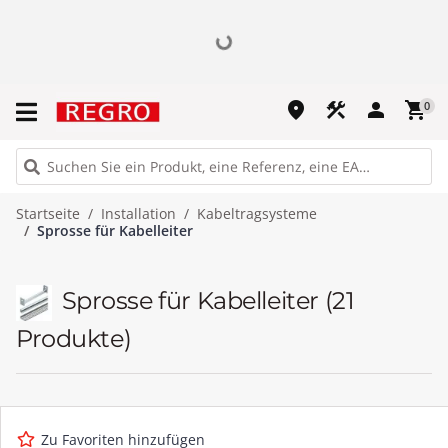
place
construction
person
shopping_cart
0
Startseite
Installation
Kabeltragsysteme
Sprosse für Kabelleiter
Sprosse für Kabelleiter
(21
Produkte)
Zu Favoriten hinzufügen