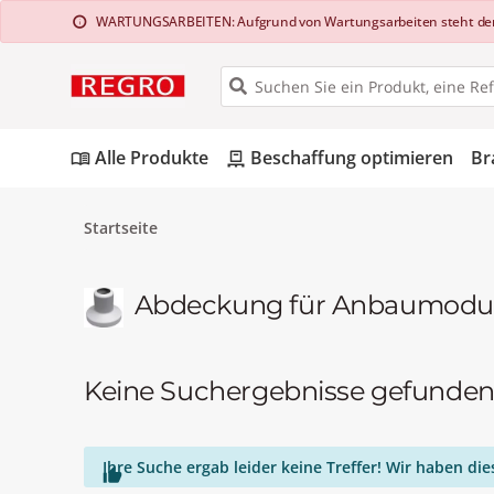
WARTUNGSARBEITEN: Aufgrund von Wartungsarbeiten steht der Web
info
Alle Produkte
Beschaffung optimieren
Br
menu_book
pallet
Startseite
Abdeckung für Anbaumodul I
Keine Suchergebnisse gefunde
Ihre Suche ergab leider keine Treffer! Wir haben d
