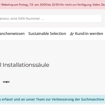
shop am Freitag, 7.8. von 20:00 bis 23:50 Uhr nicht zur Verfügung. Vielen Dan
anchenwissen
Sustainable Selection
Kund:in werden
person_add_alt
nstallationssäule
n
"*"
ies erfasst und an unser Team zur Verbesserung der Suchmaschine 