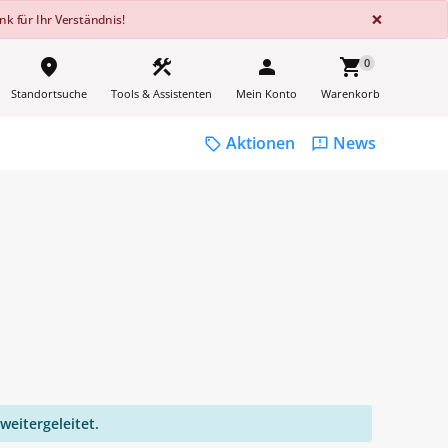
GLOBA
×
k für Ihr Verständnis!
place
construction
person
shopping_cart
0
Standortsuche
Tools & Assistenten
Mein Konto
Warenkorb
Aktionen
News
sell
feedback
weitergeleitet.