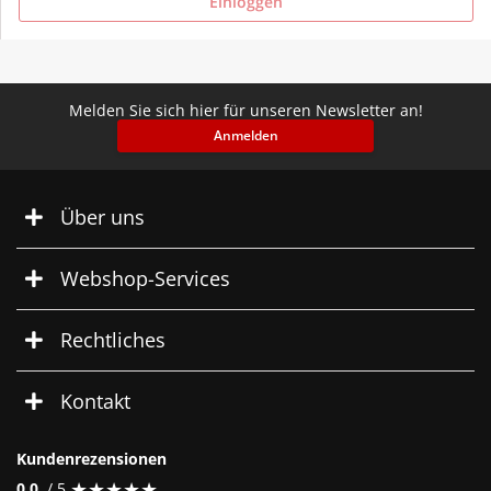
Einloggen
Melden Sie sich hier für unseren Newsletter an!
Anmelden
Über uns
Webshop-Services
Rechtliches
Kontakt
Kundenrezensionen
★
★
★
★
★
★
★
★
★
★
0.0
/ 5