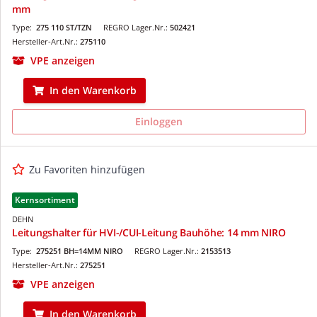
mm
Type:
275 110 ST/TZN
REGRO Lager.Nr.:
502421
Hersteller-Art.Nr.:
275110
VPE anzeigen
In den Warenkorb
Einloggen
Zu Favoriten hinzufügen
Kernsortiment
DEHN
Leitungshalter für HVI-/CUI-Leitung Bauhöhe: 14 mm NIRO
Type:
275251 BH=14MM NIRO
REGRO Lager.Nr.:
2153513
Hersteller-Art.Nr.:
275251
VPE anzeigen
In den Warenkorb