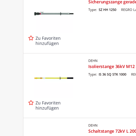
Sicherungszange gerad
Type:
SZ HH 1250
REGRO La
Zu Favoriten
hinzufügen
DEHN
Isolierstange 36kV M12
Type:
IS 36 SQ STK 1000
RE
Zu Favoriten
hinzufügen
DEHN
Schaltstange 72kV L 2