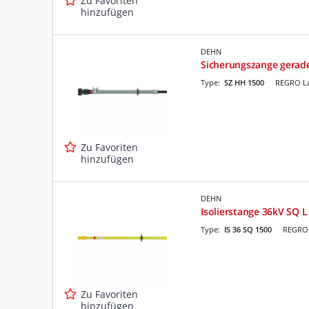
Zu Favoriten
hinzufügen
DEHN
Sicherungszange gerad
Type:
SZ HH 1500
REGRO La
Zu Favoriten
hinzufügen
DEHN
Isolierstange 36kV SQ
Type:
IS 36 SQ 1500
REGRO 
Zu Favoriten
hinzufügen