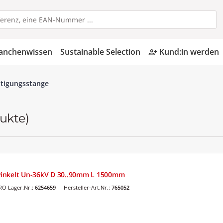
anchenwissen
Sustainable Selection
Kund:in werden
person_add_alt
ätigungsstange
ukte)
inkelt Un-36kV D 30..90mm L 1500mm
O Lager.Nr.:
6254659
Hersteller-Art.Nr.:
765052