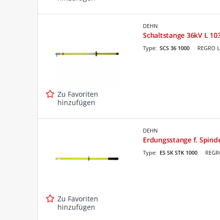
DEHN
Schaltstange 36kV L 1
Type:
SCS 36 1000
REGRO L
Zu Favoriten
hinzufügen
DEHN
Erdungsstange f. Spin
Type:
ES SK STK 1000
REGRO
Zu Favoriten
hinzufügen