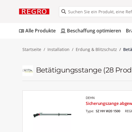
Alle Produkte
Beschaffung optimieren
Br
menu_book
pallet
Startseite
Installation
Erdung & Blitzschutz
Bet
Betätigungsstange
(28 Prod
DEHN
Sicherungszange abgew
Type:
SZ HH W20 1500
REGR