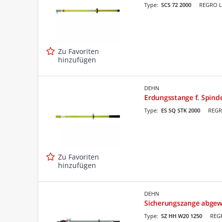
Type:
SCS 72 2000
REGRO L
Zu Favoriten
hinzufügen
DEHN
Erdungsstange f. Spind
Type:
ES SQ STK 2000
REGR
Zu Favoriten
hinzufügen
DEHN
Sicherungszange abgew
Type:
SZ HH W20 1250
REGR