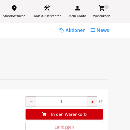
place
construction
person
shopping_cart
0
Standortsuche
Tools & Assistenten
Mein Konto
Warenkorb
Aktionen
News
sell
feedback
ST
In den Warenkorb
Einloggen