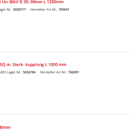
e Un-36kV D 30..90mm L 1250mm
ger.Nr.:
5026717
Hersteller-Art.Nr.:
765041
 SQ m. Steck- kupplung L 1000 mm
GRO Lager.Nr.:
5026784
Hersteller-Art.Nr.:
766301
000mm