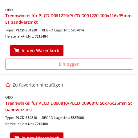
OBO
Trennwinkel für PLCD D061220/PLCD D091220 100x116x35mm
St bandverzinkt
Type:
PLCD-SB1220
REGRO Lager.Nr.:
5837014
Hersteller-Art.Nr.:
7215484
In den Warenkorb
Einloggen
Zu Favoriten hinzufügen
OBO
Trennwinkel für PLCD D060810/PLCD D090810 50x76x35mm St
bandverzinkt
Type:
PLCD-SB0810
REGRO Lager.Nr.:
5837006
Hersteller-Art.Nr.:
7215480
In den Warenkorb