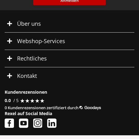
Anmelden
Über uns
Webshop-Services
Rechtliches
Kontakt
Kundenrezensionen
★
★
★
★
★
★
★
★
★
★
0.0
/ 5
0 Kundenrezensionen zertifiziert durch
Rexel auf Social Media