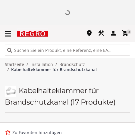
place
construction
person
shopping_cart
0
Startseite
Installation
Brandschutz
Kabelhalteklammer für Brandschutzkanal
Kabelhalteklammer für
Brandschutzkanal
(17 Produkte)
Zu Favoriten hinzufügen