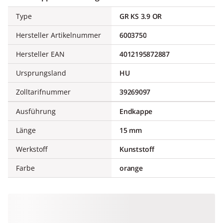
Type
GR KS 3.9 OR
Hersteller Artikelnummer
6003750
Hersteller EAN
4012195872887
Ursprungsland
HU
Zolltarifnummer
39269097
Ausführung
Endkappe
Länge
15 mm
Werkstoff
Kunststoff
Farbe
orange