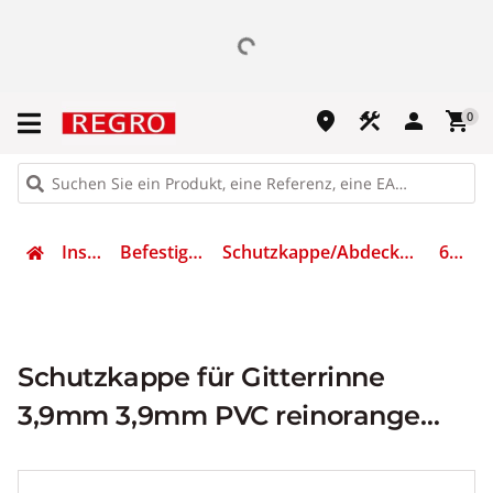
place
construction
person
shopping_cart
0
Installation
Befestigungsmaterial
Schutzkappe/Abdeckung für Stiel/Profilschiene
6003750
Schutzkappe für Gitterrinne
3,9mm 3,9mm PVC reinorange
2004