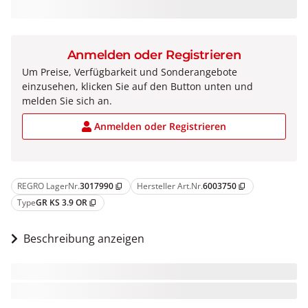
Anmelden oder Registrieren
Um Preise, Verfügbarkeit und Sonderangebote
einzusehen, klicken Sie auf den Button unten und
melden Sie sich an.
Anmelden oder Registrieren
REGRO LagerNr.
3017990
Hersteller Art.Nr.
6003750
content_copy
content_copy
Type
GR KS 3.9 OR
content_copy
Beschreibung anzeigen