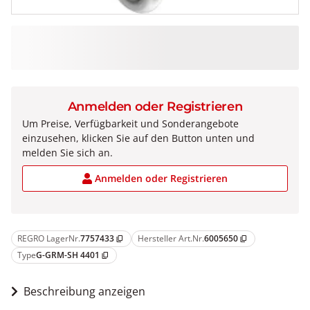
Anmelden oder Registrieren
Um Preise, Verfügbarkeit und Sonderangebote
einzusehen, klicken Sie auf den Button unten und
melden Sie sich an.
Anmelden oder Registrieren
REGRO LagerNr.
7757433
Hersteller Art.Nr.
6005650
content_copy
content_copy
Type
G-GRM-SH 4401
content_copy
Beschreibung anzeigen