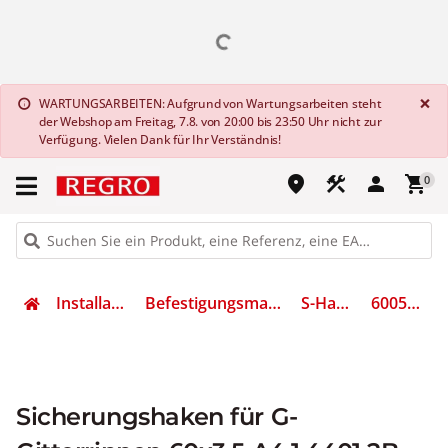
G
×
WARTUNGSARBEITEN: Aufgrund von Wartungsarbeiten steht
info
der Webshop am Freitag, 7.8. von 20:00 bis 23:50 Uhr nicht zur
Verfügung. Vielen Dank für Ihr Verständnis!
place
construction
person
shopping_cart
0
Installation
Befestigungsmaterial
S-Haken
6005650
Sicherungshaken für G-