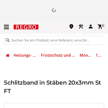
place
construction
person
shopping_cart
0
Heizungs- & Klimatechnik
Frostschutz und Rohrbegleitheizung
Montageband
1465767
Schlitzband in Stäben 20x3mm St
FT