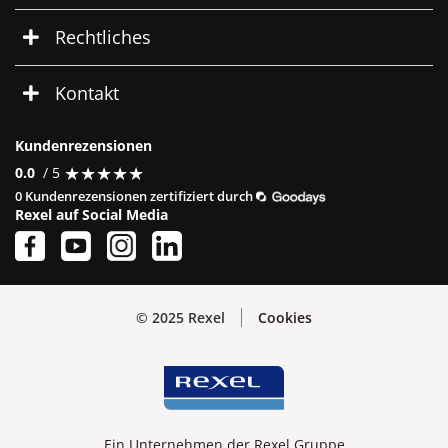
Rechtliches
Kontakt
Kundenrezensionen
★
★
★
★
★
★
★
★
★
★
0.0
/ 5
0 Kundenrezensionen zertifiziert durch
Rexel auf Social Media
© 2025 Rexel
Cookies
Ein Unternehmen der Rexel Gruppe