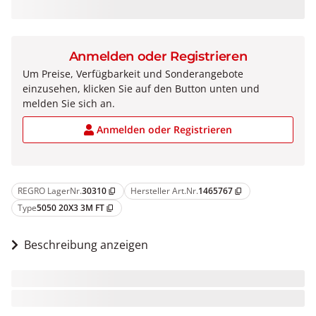
Anmelden oder Registrieren
Um Preise, Verfügbarkeit und Sonderangebote
einzusehen, klicken Sie auf den Button unten und
melden Sie sich an.
Anmelden oder Registrieren
REGRO LagerNr.
30310
Hersteller Art.Nr.
1465767
content_copy
content_copy
Type
5050 20X3 3M FT
content_copy
Beschreibung anzeigen