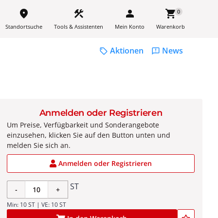
place
construction
person
shopping_cart
0
Standortsuche
Tools & Assistenten
Mein Konto
Warenkorb
Aktionen
News
sell
feedback
Anmelden oder Registrieren
Um Preise, Verfügbarkeit und Sonderangebote
einzusehen, klicken Sie auf den Button unten und
melden Sie sich an.
Anmelden oder Registrieren
ST
-
+
Min: 10 ST | VE: 10 ST