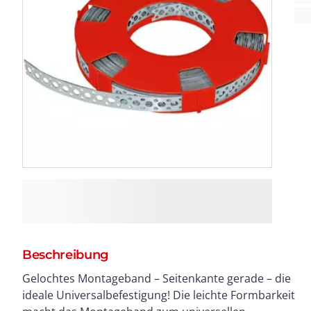
Beschreibung
Gelochtes Montageband – Seitenkante gerade – die
Befestigungsschelle. Bandlänge: 10 m Stärke: 0,7 mm
ideale Universalbefestigung! Die leichte Formbarkeit
Breite: 12 mm Lochung: 5,0 mm Material: Stahlband