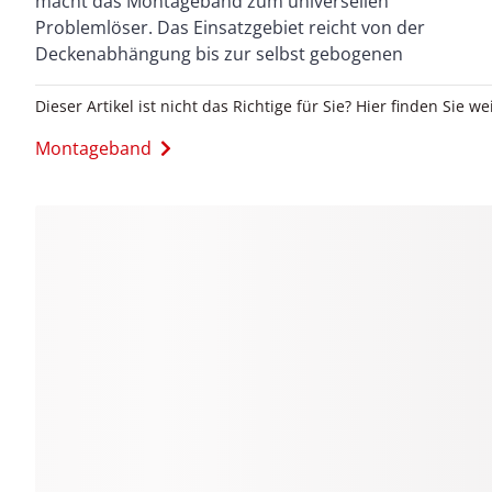
macht das Montageband zum universellen
galvanisch verzinkt Verpackungseinheit: 10 Stk.
Problemlöser. Das Einsatzgebiet reicht von der
Deckenabhängung bis zur selbst gebogenen
Dieser Artikel ist nicht das Richtige für Sie? Hier finden Sie we
Montageband