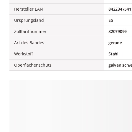
Hersteller EAN
8422347541
Ursprungsland
ES
Zolltarifnummer
82079099
Art des Bandes
gerade
Werkstoff
Stahl
Oberflächenschutz
galvanisch/e