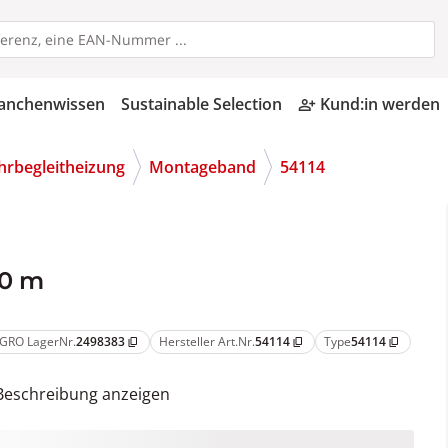
anchenwissen
Sustainable Selection
Kund:in werden
person_add_alt
hrbegleitheizung
Montageband
54114
10 m
GRO LagerNr.
2498383
Hersteller Art.Nr.
54114
Type
54114
content_copy
content_copy
content_copy
Beschreibung anzeigen