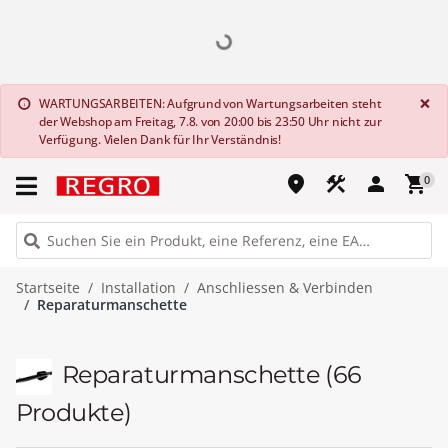
G
×
WARTUNGSARBEITEN: Aufgrund von Wartungsarbeiten steht
info
der Webshop am Freitag, 7.8. von 20:00 bis 23:50 Uhr nicht zur
Verfügung. Vielen Dank für Ihr Verständnis!
place
construction
person
shopping_cart
0
Startseite
Installation
Anschliessen & Verbinden
Reparaturmanschette
Reparaturmanschette
(66
Produkte)