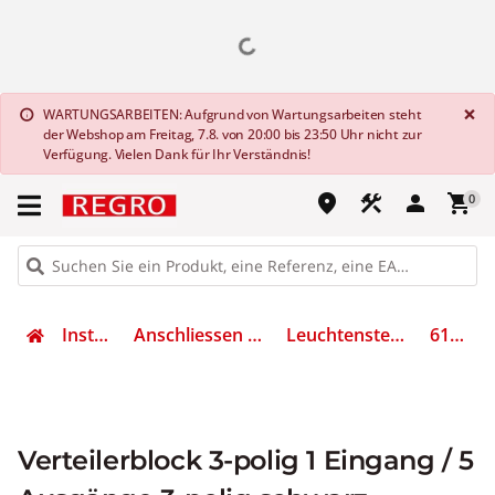
G
×
WARTUNGSARBEITEN: Aufgrund von Wartungsarbeiten steht
info
der Webshop am Freitag, 7.8. von 20:00 bis 23:50 Uhr nicht zur
Verfügung. Vielen Dank für Ihr Verständnis!
place
construction
person
shopping_cart
0
Installation
Anschliessen & Verbinden
Leuchtensteckverbinder
6108082
Verteilerblock 3-polig 1 Eingang / 5