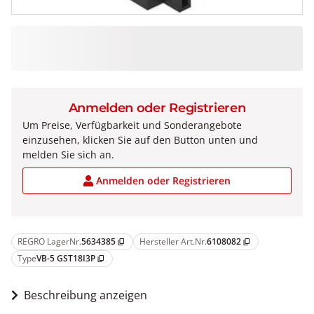
Anmelden oder Registrieren
Um Preise, Verfügbarkeit und Sonderangebote
einzusehen, klicken Sie auf den Button unten und
melden Sie sich an.
Anmelden oder Registrieren
REGRO LagerNr.
5634385
Hersteller Art.Nr.
6108082
content_copy
content_copy
Type
VB-5 GST18I3P
content_copy
Beschreibung anzeigen