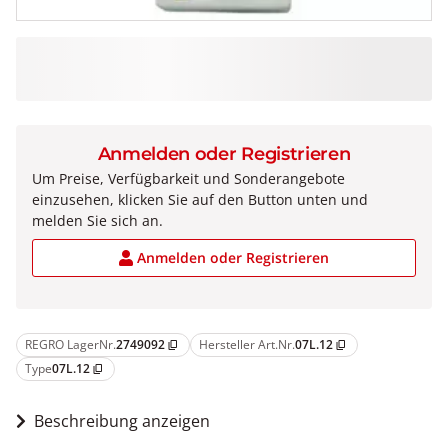
Anmelden oder Registrieren
Um Preise, Verfügbarkeit und Sonderangebote
einzusehen, klicken Sie auf den Button unten und
melden Sie sich an.
Anmelden oder Registrieren
REGRO LagerNr.
2749092
Hersteller Art.Nr.
07L.12
content_copy
content_copy
Type
07L.12
content_copy
Beschreibung anzeigen