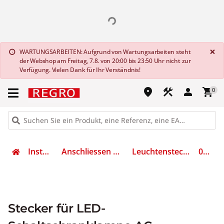
G
×
WARTUNGSARBEITEN: Aufgrund von Wartungsarbeiten steht
info
der Webshop am Freitag, 7.8. von 20:00 bis 23:50 Uhr nicht zur
Verfügung. Vielen Dank für Ihr Verständnis!
place
construction
person
shopping_cart
0
Installation
Anschliessen & Verbinden
Leuchtensteckverbinder
07L.12
Stecker für LED-