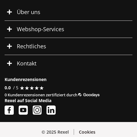
Über uns
Webshop-Services
Rechtliches
Kontakt
Kundenrezensionen
★
★
★
★
★
★
★
★
★
★
0.0
/ 5
0 Kundenrezensionen zertifiziert durch
Rexel auf Social Media
© 2025 Rexel
Cookies