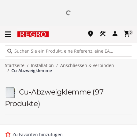
place
construction
person
shopping_cart
0
Startseite
Installation
Anschliessen & Verbinden
Cu-Abzweigklemme
Cu-Abzweigklemme
(97
Produkte)
Zu Favoriten hinzufügen