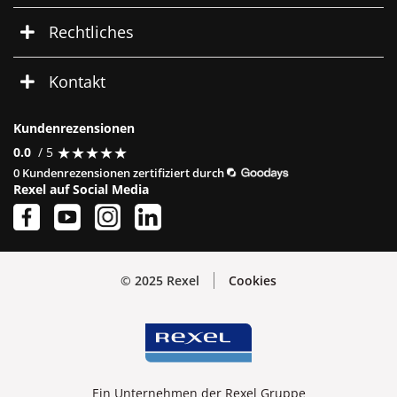
Rechtliches
Kontakt
Kundenrezensionen
★
★
★
★
★
★
★
★
★
★
0.0
/ 5
0 Kundenrezensionen zertifiziert durch
Rexel auf Social Media
© 2025 Rexel
Cookies
Ein Unternehmen der Rexel Gruppe