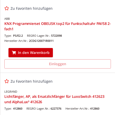
Zu Favoriten hinzufügen
ABB
KNX Programmierset OBELISK top2 für Funkschaltuhr FW/S8 2-
fach1
Type:
PS/E2.2
REGRO Lager.Nr.:
5722098
Hersteller-Art.Nr.:
2CDG120071R0011
In den Warenkorb
Einloggen
Zu Favoriten hinzufügen
LEGRAND
Lichtfänger, AP, als Ersatzlichfänger für LuxoSwitch 412623
und AlphaLux³ 412626
Type:
412860
REGRO Lager.Nr.:
6227376
Hersteller-Art.Nr.:
412860