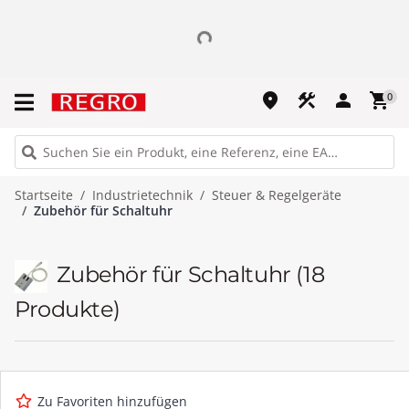
place
construction
person
shopping_cart
0
Startseite
Industrietechnik
Steuer & Regelgeräte
Zubehör für Schaltuhr
Zubehör für Schaltuhr
(18
Produkte)
Zu Favoriten hinzufügen