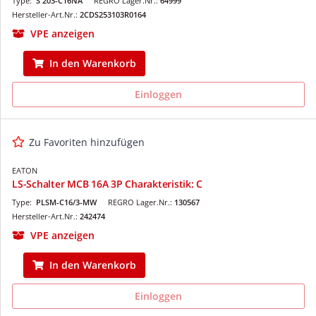
Type:
S 203-C16NA
REGRO Lager.Nr.:
64999
Hersteller-Art.Nr.:
2CDS253103R0164
VPE anzeigen
In den Warenkorb
Einloggen
Zu Favoriten hinzufügen
EATON
LS-Schalter MCB 16A 3P Charakteristik: C
Type:
PLSM-C16/3-MW
REGRO Lager.Nr.:
130567
Hersteller-Art.Nr.:
242474
VPE anzeigen
In den Warenkorb
Einloggen