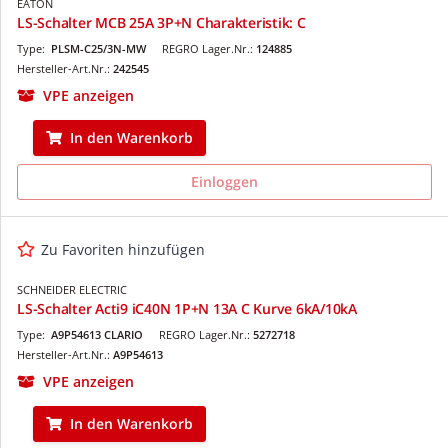
EATON
LS-Schalter MCB 25A 3P+N Charakteristik: C
Type:
PLSM-C25/3N-MW
REGRO Lager.Nr.:
124885
Hersteller-Art.Nr.:
242545
VPE anzeigen
In den Warenkorb
Einloggen
Zu Favoriten hinzufügen
SCHNEIDER ELECTRIC
LS-Schalter Acti9 iC40N 1P+N 13A C Kurve 6kA/10kA
Type:
A9P54613 CLARIO
REGRO Lager.Nr.:
5272718
Hersteller-Art.Nr.:
A9P54613
VPE anzeigen
In den Warenkorb