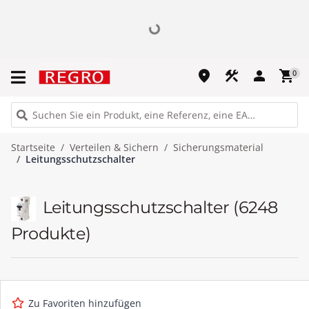
place
construction
person
shopping_cart
0
Startseite
Verteilen & Sichern
Sicherungsmaterial
Leitungsschutzschalter
Leitungsschutzschalter
(6248
Produkte)
Zu Favoriten hinzufügen