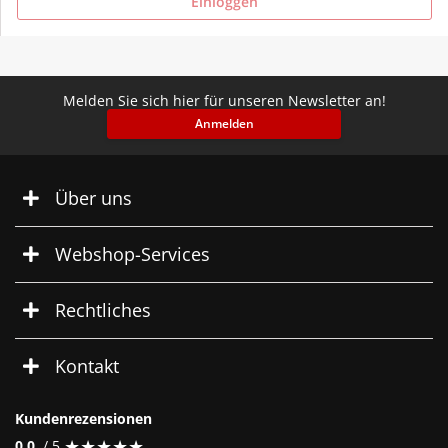
Einloggen
Melden Sie sich hier für unseren Newsletter an!
Anmelden
Über uns
Webshop-Services
Rechtliches
Kontakt
Kundenrezensionen
★
★
★
★
★
★
★
★
★
★
0.0
/ 5