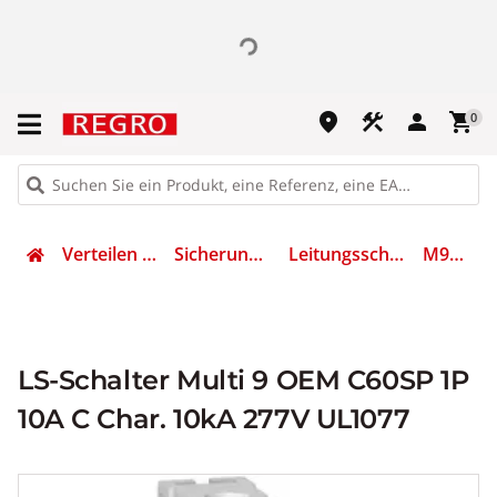
place
construction
person
shopping_cart
0
Verteilen & Sichern
Sicherungsmaterial
Leitungsschutzschalter
M9F22110
LS-Schalter Multi 9 OEM C60SP 1P
10A C Char. 10kA 277V UL1077