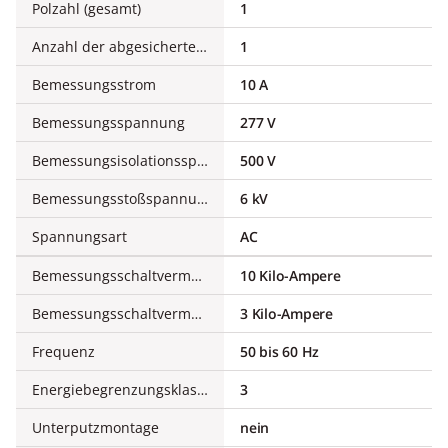
Polzahl (gesamt)
1
Anzahl der abgesicherten Pole
1
Bemessungsstrom
10 A
Bemessungsspannung
277 V
Bemessungsisolationsspannung Ui
500 V
Bemessungsstoßspannungsfestigkeit Uimp
6 kV
Spannungsart
AC
Bemessungsschaltvermögen Icu nach IEC 60947-2 bei 230 V
10 Kilo-Ampere
Bemessungsschaltvermögen Icu nach IEC 60947-2 bei 400 V
3 Kilo-Ampere
Frequenz
50 bis 60 Hz
Energiebegrenzungsklasse
3
Unterputzmontage
nein