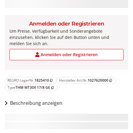
Anmelden oder Registrieren
Um Preise, Verfügbarkeit und Sonderangebote
einzusehen, klicken Sie auf den Button unten und
melden Sie sich an.
Anmelden oder Registrieren
REGRO LagerNr.
1825410
Hersteller Art.Nr.
1027620000
content_copy
content_copy
Type
THM MT30X 17/8 GE
content_copy
Beschreibung anzeigen