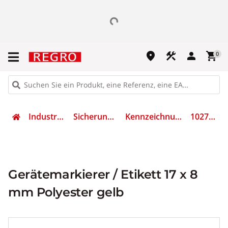
place
construction
person
shopping_cart
0
Industrietechnik
Sicherungsmaterial
Kennzeichnungsmaterial
1027620000
Gerätemarkierer / Etikett 17 x 8
mm Polyester gelb