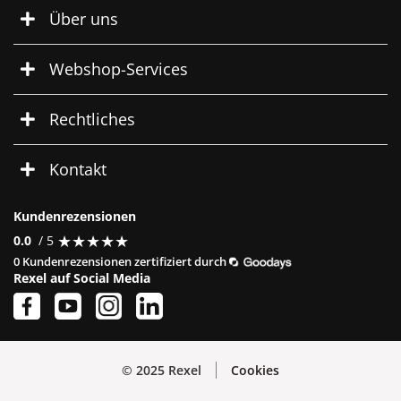
Über uns
Webshop-Services
Rechtliches
Kontakt
Kundenrezensionen
★
★
★
★
★
★
★
★
★
★
0.0
/ 5
0 Kundenrezensionen zertifiziert durch
Rexel auf Social Media
© 2025 Rexel
Cookies