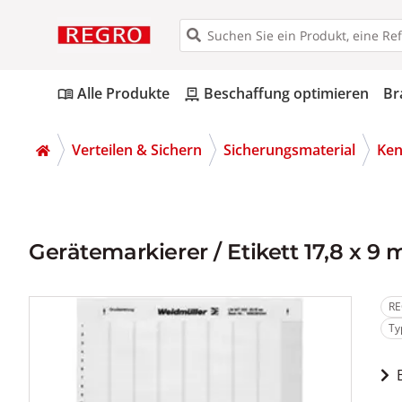
Alle Produkte
Beschaffung optimieren
Br
menu_book
pallet
Verteilen & Sichern
Sicherungsmaterial
Ken
Gerätemarkierer / Etikett 17,8 x 9
RE
Ty