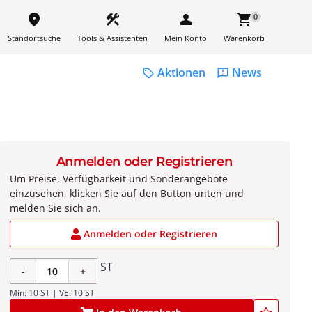
place
construction
person
shopping_cart
0
Standortsuche
Tools & Assistenten
Mein Konto
Warenkorb
Aktionen
News
sell
feedback
Anmelden oder Registrieren
Um Preise, Verfügbarkeit und Sonderangebote
einzusehen, klicken Sie auf den Button unten und
melden Sie sich an.
Anmelden oder Registrieren
ST
-
+
Min: 10 ST | VE: 10 ST