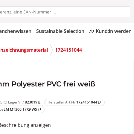
anchenwissen
Sustainable Selection
Kund:in werden
person_add_alt
nzeichnungsmaterial
1724151044
 mm Polyester PVC frei weiß
GRO LagerNr.
1823019
Hersteller Art.Nr.
1724151044
content_copy
content_copy
pe
LM MT300 17X9 WS
content_copy
Beschreibung anzeigen