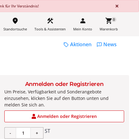
GLOBA
×
k für Ihr Verständnis!
place
construction
person
shopping_cart
0
Standortsuche
Tools & Assistenten
Mein Konto
Warenkorb
Aktionen
News
sell
feedback
Anmelden oder Registrieren
Um Preise, Verfügbarkeit und Sonderangebote
einzusehen, klicken Sie auf den Button unten und
melden Sie sich an.
Anmelden oder Registrieren
ST
-
+