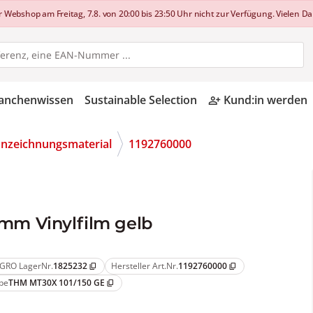
shop am Freitag, 7.8. von 20:00 bis 23:50 Uhr nicht zur Verfügung. Vielen Dan
anchenwissen
Sustainable Selection
Kund:in werden
person_add_alt
nzeichnungsmaterial
1192760000
0 mm Vinylfilm gelb
GRO LagerNr.
1825232
Hersteller Art.Nr.
1192760000
content_copy
content_copy
pe
THM MT30X 101/150 GE
content_copy