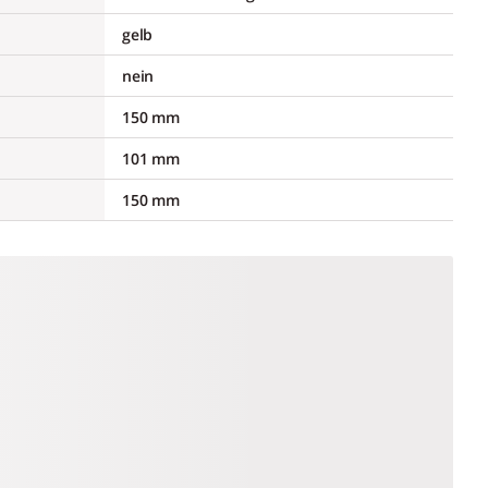
gelb
nein
150 mm
101 mm
150 mm