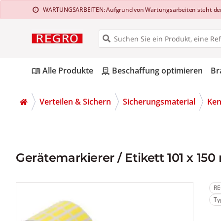
WARTUNGSARBEITEN: Aufgrund von Wartungsarbeiten steht der Web
info
Alle Produkte
Beschaffung optimieren
Br
menu_book
pallet
Verteilen & Sichern
Sicherungsmaterial
Ken
Gerätemarkierer / Etikett 101 x 15
RE
Ty