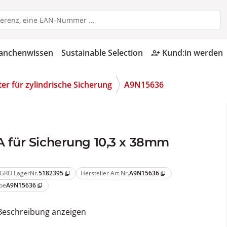
anchenwissen
Sustainable Selection
Kund:in werden
person_add_alt
ter für zylindrische Sicherung
A9N15636
5A für Sicherung 10,3 x 38mm
GRO LagerNr.
5182395
Hersteller Art.Nr.
A9N15636
content_copy
content_copy
pe
A9N15636
content_copy
Beschreibung anzeigen