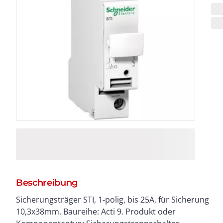
Beschreibung
Sicherungsträger STI, 1-polig, bis 25A, für Sicherung
Sicherungskartusche verhindert den Verlust der
10,3x38mm. Baureihe: Acti 9. Produkt oder
Sicherungskartusche zusätzliches Fach für Ersatz-