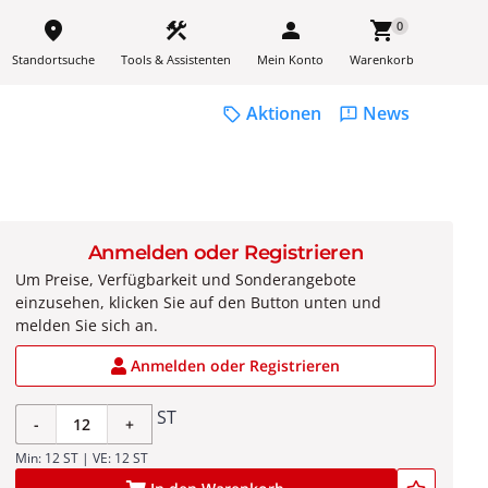
place
construction
person
shopping_cart
0
Standortsuche
Tools & Assistenten
Mein Konto
Warenkorb
Aktionen
News
sell
feedback
Anmelden oder Registrieren
Um Preise, Verfügbarkeit und Sonderangebote
einzusehen, klicken Sie auf den Button unten und
melden Sie sich an.
Anmelden oder Registrieren
ST
-
+
Min: 12 ST | VE: 12 ST