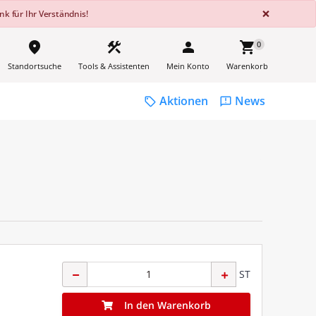
GLOBA
×
k für Ihr Verständnis!
place
construction
person
shopping_cart
0
Standortsuche
Tools & Assistenten
Mein Konto
Warenkorb
Aktionen
News
sell
feedback
ST
In den Warenkorb