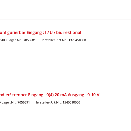
nfigurierbar Eingang : I / U / bidirektional
GRO Lager.Nr.:
7053681
Hersteller-Art.Nr.:
1375450000
dler/-trenner Eingang : 0(4)-20 mA Ausgang : 0-10 V
 Lager.Nr.:
7056591
Hersteller-Art.Nr.:
1540010000