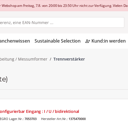
shop am Freitag, 7.8. von 20:00 bis 23:50 Uhr nicht zur Verfügung. Vielen Dan
anchenwissen
Sustainable Selection
Kund:in werden
person_add_alt
rbeitung / Messumformer
Trennverstärker
te)
nfigurierbar Eingang : I / U / bidirektional
EGRO Lager.Nr.:
7053703
Hersteller-Art.Nr.:
1375470000