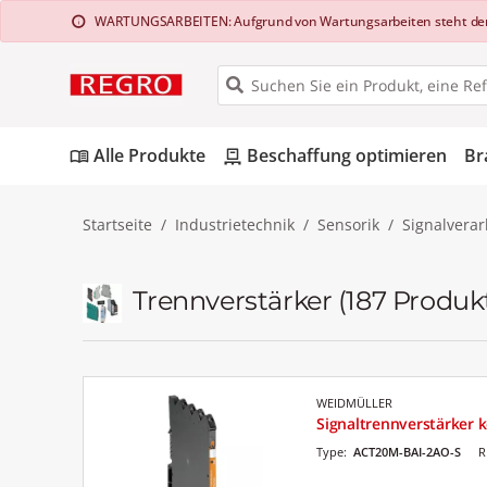
WARTUNGSARBEITEN: Aufgrund von Wartungsarbeiten steht der Web
info
Alle Produkte
Beschaffung optimieren
Br
menu_book
pallet
Startseite
Industrietechnik
Sensorik
Signalvera
Trennverstärker
(187 Produk
WEIDMÜLLER
Signaltrennverstärker ko
Type:
ACT20M-BAI-2AO-S
R