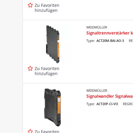
Zu Favoriten
hinzufügen
WEIDMÜLLER
Signaltrennverstärker ko
Type:
ACT20M-BAI-AO-S
RE
Zu Favoriten
hinzufügen
WEIDMÜLLER
Signalwandler Signalwan
Type:
ACT20P-CI-VO
REGRO
Zu Favoriten