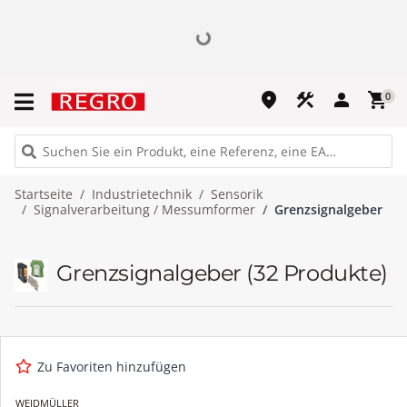
place
construction
person
shopping_cart
0
Startseite
Industrietechnik
Sensorik
Signalverarbeitung / Messumformer
Grenzsignalgeber
Grenzsignalgeber
(32 Produkte)
Zu Favoriten hinzufügen
WEIDMÜLLER