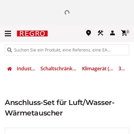
place
construction
person
shopping_cart
0
Industrietechnik
Schaltschränke 19zoll Zubehör
Klimagerät (Schaltschrank)
3201990
Anschluss-Set für Luft/Wasser-
Wärmetauscher