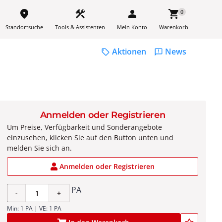
place
construction
person
shopping_cart
0
Standortsuche
Tools & Assistenten
Mein Konto
Warenkorb
Aktionen
News
sell
feedback
Anmelden oder Registrieren
Um Preise, Verfügbarkeit und Sonderangebote
einzusehen, klicken Sie auf den Button unten und
melden Sie sich an.
Anmelden oder Registrieren
PA
-
+
Min: 1 PA | VE: 1 PA