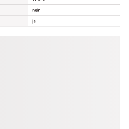
nein
ja