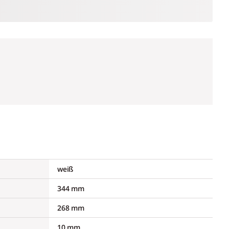
weiß
344 mm
268 mm
10 mm