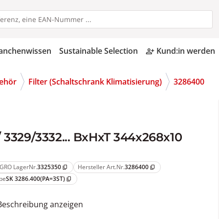
anchenwissen
Sustainable Selection
Kund:in werden
person_add_alt
behör
Filter (Schaltschrank Klimatisierung)
3286400
/ 3329/3332... BxHxT 344x268x10
GRO LagerNr.
3325350
Hersteller Art.Nr.
3286400
content_copy
content_copy
pe
SK 3286.400(PA=3ST)
content_copy
Beschreibung anzeigen