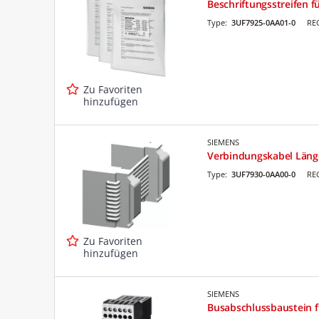
Beschriftungsstreifen f
Type:
3UF7925-0AA01-0
RE
Zu Favoriten
hinzufügen
SIEMENS
Verbindungskabel Läng
Type:
3UF7930-0AA00-0
RE
Zu Favoriten
hinzufügen
SIEMENS
Busabschlussbaustein f