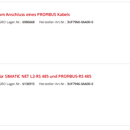
m Anschluss eines PROFIBUS Kabels
GRO Lager.Nr.:
6986668
Hersteller-Art.Nr.:
3UF7960-0AA00-0
für SIMATIC NET L2-RS 485 und PROFIBUS-RS 485
GRO Lager.Nr.:
6136915
Hersteller-Art.Nr.:
3UF7946-0AA00-0