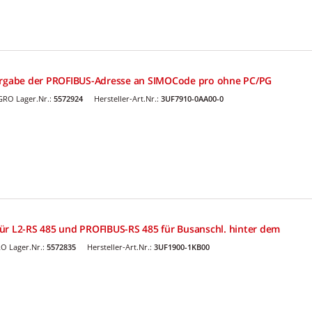
Vergabe der PROFIBUS-Adresse an SIMOCode pro ohne PC/PG
GRO Lager.Nr.:
5572924
Hersteller-Art.Nr.:
3UF7910-0AA00-0
ür L2-RS 485 und PROFIBUS-RS 485 für Busanschl. hinter dem
O Lager.Nr.:
5572835
Hersteller-Art.Nr.:
3UF1900-1KB00