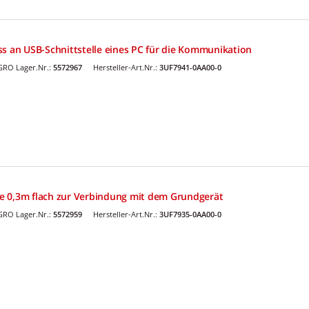
ss an USB-Schnittstelle eines PC für die Kommunikation
GRO Lager.Nr.:
5572967
Hersteller-Art.Nr.:
3UF7941-0AA00-0
e 0,3m flach zur Verbindung mit dem Grundgerät
GRO Lager.Nr.:
5572959
Hersteller-Art.Nr.:
3UF7935-0AA00-0