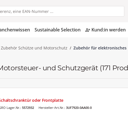
anchenwissen
Sustainable Selection
Kund:in werden
person_add_alt
Zubehör Schütze und Motorschutz
Zubehör für elektronisches
 Motorsteuer- und Schutzgerät
(171 Pro
Schaltschranktür oder Frontplatte
GRO Lager.Nr.:
5572932
Hersteller-Art.Nr.:
3UF7920-0AA00-0