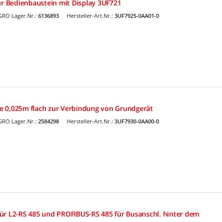
ür Bedienbaustein mit Display 3UF721
GRO Lager.Nr.:
6136893
Hersteller-Art.Nr.:
3UF7925-0AA01-0
e 0,025m flach zur Verbindung von Grundgerät
GRO Lager.Nr.:
2584298
Hersteller-Art.Nr.:
3UF7930-0AA00-0
ür L2-RS 485 und PROFIBUS-RS 485 für Busanschl. hinter dem