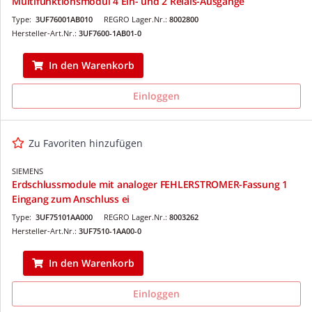
Multifunktionsmodul 4 Ein- und 2 Relais-Ausgänge
Type:
3UF76001AB010
REGRO Lager.Nr.:
8002800
Hersteller-Art.Nr.:
3UF7600-1AB01-0
In den Warenkorb
Einloggen
Zu Favoriten hinzufügen
SIEMENS
Erdschlussmodule mit analoger FEHLERSTROMER-Fassung 1
Eingang zum Anschluss ei
Type:
3UF75101AA000
REGRO Lager.Nr.:
8003262
Hersteller-Art.Nr.:
3UF7510-1AA00-0
In den Warenkorb
Einloggen