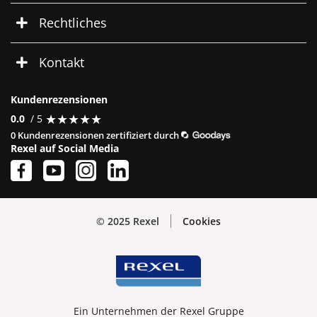
Rechtliches
Kontakt
Kundenrezensionen
★
★
★
★
★
★
★
★
★
★
0.0
/ 5
0 Kundenrezensionen zertifiziert durch
Rexel auf Social Media
© 2025 Rexel
Cookies
Ein Unternehmen der Rexel Gruppe