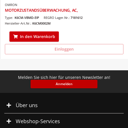
OMRON
MOTORZUSTANDSÜBERWACHUNG, AC,
Type:
K6CM-VBMD-EIP
REGRO Lager.Nr.:
7181612
Hersteller-Art.Nr.:
K6CM0002M
In den Warenkorb
Einloggen
Melden Sie sich hier für unseren Newsletter an!
Anmelden
Über uns
Webshop-Services