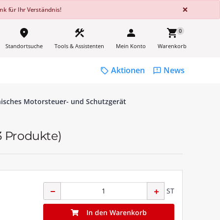
GLOBA
×
k für Ihr Verständnis!
place
construction
person
shopping_cart
0
Standortsuche
Tools & Assistenten
Mein Konto
Warenkorb
Aktionen
News
sell
feedback
nisches Motorsteuer- und Schutzgerät
3 Produkte)
ST
In den Warenkorb