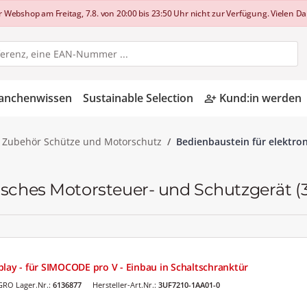
shop am Freitag, 7.8. von 20:00 bis 23:50 Uhr nicht zur Verfügung. Vielen Dan
anchenwissen
Sustainable Selection
Kund:in werden
person_add_alt
Zubehör Schütze und Motorschutz
Bedienbaustein für elektro
nisches Motorsteuer- und Schutzgerät
(
play - für SIMOCODE pro V - Einbau in Schaltschranktür
GRO Lager.Nr.:
6136877
Hersteller-Art.Nr.:
3UF7210-1AA01-0