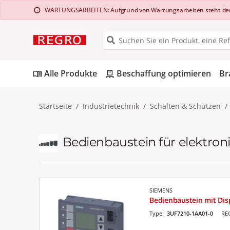
WARTUNGSARBEITEN: Aufgrund von Wartungsarbeiten steht der Web
info
Alle Produkte
Beschaffung optimieren
Br
menu_book
pallet
Startseite
Industrietechnik
Schalten & Schützen
Bedienbaustein für elektro
SIEMENS
Bedienbaustein mit Dis
Type:
3UF7210-1AA01-0
RE