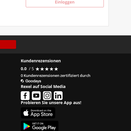
Einloggen
Kundenrezensionen
★
★
★
★
★
★
★
★
★
★
0.0
/ 5
0 Kundenrezensionen zertifiziert durch
Rexel auf Social Media
Probieren Sie unsere App aus!