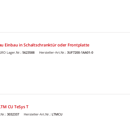
au Einbau in Schaltschranktür oder Frontplatte
GRO Lager.Nr.:
5623588
Hersteller-Art.Nr.:
3UF7200-1AA01-0
LTM CU TeSys T
.Nr.:
3032337
Hersteller-Art.Nr.:
LTMCU