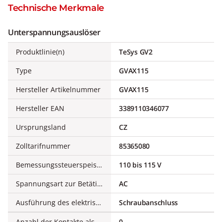
Technische Merkmale
Unterspannungsauslöser
Produktlinie(n)
TeSys GV2
Type
GVAX115
Hersteller Artikelnummer
GVAX115
Hersteller EAN
3389110346077
Ursprungsland
CZ
Zolltarifnummer
85365080
Bemessungssteuerspeisespannung AC 50 Hz
110 bis 115 V
Spannungsart zur Betätigung
AC
Ausführung des elektrischen Anschlusses
Schraubanschluss
Anzahl der Kontakte als Schließer
0