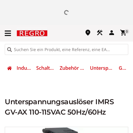
place
construction
person
shopping_cart
0
Industrietechnik
Schalten & Schützen
Zubehör Leistungsschalter
Unterspannungsauslöser
GVAX115
Unterspannungsauslöser IMRS
GV-AX 110-115VAC 50Hz/60Hz