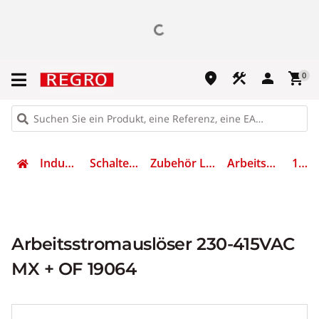
place
construction
person
shopping_cart
0
Industrietechnik
Schalten & Schützen
Zubehör Leistungsschalter
Arbeitsstromauslöser
19064
Arbeitsstromauslöser 230-415VAC
MX + OF 19064