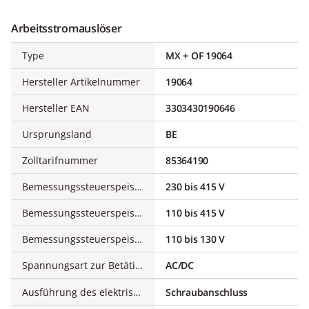
Arbeitsstromauslöser
Type
MX + OF 19064
Hersteller Artikelnummer
19064
Hersteller EAN
3303430190646
Ursprungsland
BE
Zolltarifnummer
85364190
Bemessungssteuerspeisespannung AC 50 Hz
230 bis 415 V
Bemessungssteuerspeisespannung AC 60 Hz
110 bis 415 V
Bemessungssteuerspeisespannung DC
110 bis 130 V
Spannungsart zur Betätigung
AC/DC
Ausführung des elektrischen Anschlusses
Schraubanschluss