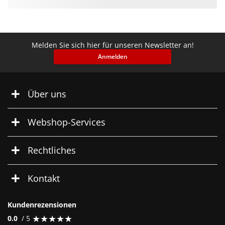
Melden Sie sich hier für unseren Newsletter an!
Anmelden
Über uns
Webshop-Services
Rechtliches
Kontakt
Kundenrezensionen
★
★
★
★
★
★
★
★
★
★
0.0
/ 5