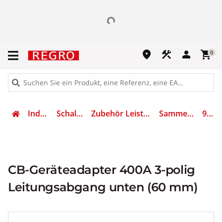
place
construction
person
shopping_cart
0
Industrietechnik
Schalten & Schützen
Zubehör Leistungs- und Lasttrennschalter
Sammelschienen-Adapter
9345730
CB-Geräteadapter 400A 3-polig
Leitungsabgang unten (60 mm)