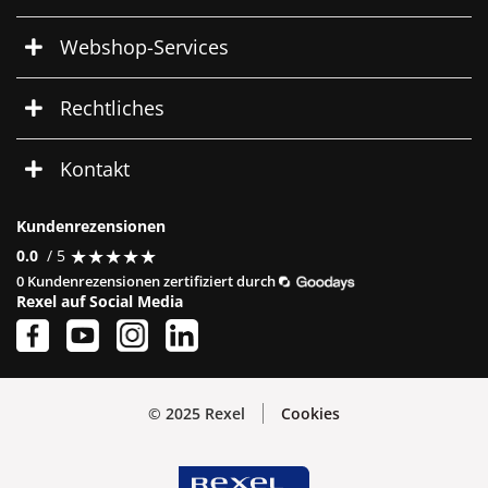
Webshop-Services
Rechtliches
Kontakt
Kundenrezensionen
★
★
★
★
★
★
★
★
★
★
0.0
/ 5
0 Kundenrezensionen zertifiziert durch
Rexel auf Social Media
© 2025 Rexel
Cookies