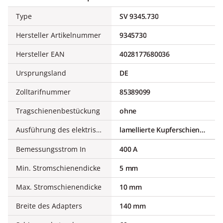
Type
SV 9345.730
Hersteller Artikelnummer
9345730
Hersteller EAN
4028177680036
Ursprungsland
DE
Zolltarifnummer
85389099
Tragschienenbestückung
ohne
Ausführung des elektrischen Anschlusses
lamellierte Kupferschienen
Bemessungsstrom In
400 A
Min. Stromschienendicke
5 mm
Max. Stromschienendicke
10 mm
Breite des Adapters
140 mm