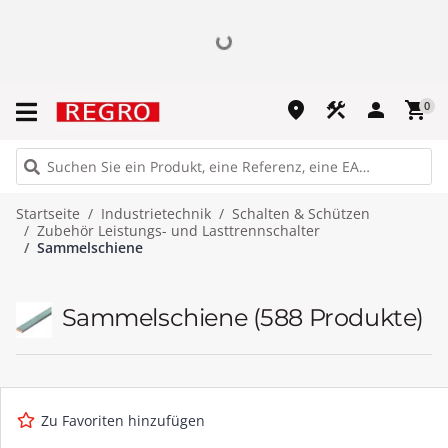
place
construction
person
shopping_cart
0
Startseite
Industrietechnik
Schalten & Schützen
Zubehör Leistungs- und Lasttrennschalter
Sammelschiene
Sammelschiene
(588 Produkte)
Zu Favoriten hinzufügen