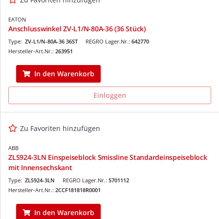
EATON
Anschlusswinkel ZV-L1/N-80A-36 (36 Stück)
Type:
ZV-L1/N-80A-36 36ST
REGRO Lager.Nr.:
642770
Hersteller-Art.Nr.:
263951
In den Warenkorb
Einloggen
Zu Favoriten hinzufügen
ABB
ZLS924-3LN Einspeiseblock Smissline Standardeinspeiseblock
mit Innensechskant
Type:
ZLS924-3LN
REGRO Lager.Nr.:
5701112
Hersteller-Art.Nr.:
2CCF181818R0001
In den Warenkorb