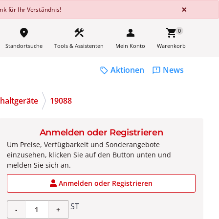
GLOBA
×
k für Ihr Verständnis!
place
construction
person
shopping_cart
0
Standortsuche
Tools & Assistenten
Mein Konto
Warenkorb
Aktionen
News
sell
feedback
haltgeräte
19088
Anmelden oder Registrieren
Um Preise, Verfügbarkeit und Sonderangebote
einzusehen, klicken Sie auf den Button unten und
melden Sie sich an.
Anmelden oder Registrieren
ST
-
+