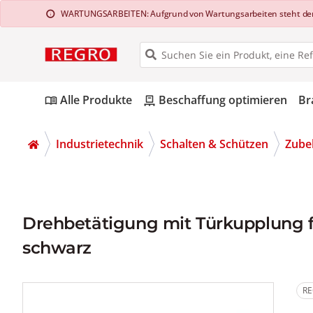
WARTUNGSARBEITEN: Aufgrund von Wartungsarbeiten steht der Web
info
Alle Produkte
Beschaffung optimieren
Br
menu_book
pallet
Industrietechnik
Schalten & Schützen
Zubeh
Drehbetätigung mit Türkupplung für
schwarz
RE