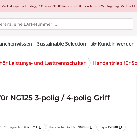
shop am Freitag, 7.8. von 20:00 bis 23:50 Uhr nicht zur Verfügung. Vielen Dan
anchenwissen
Sustainable Selection
Kund:in werden
person_add_alt
ör Leistungs- und Lasttrennschalter
Handantrieb für Sc
 NG125 3-polig / 4-polig Griff
GRO LagerNr.
3027716
Hersteller Art.Nr.
19088
Type
19088
content_copy
content_copy
content_copy