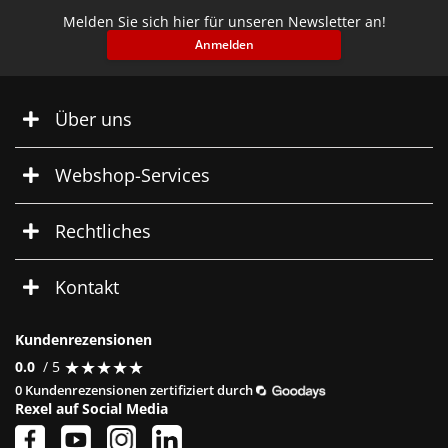
Melden Sie sich hier für unseren Newsletter an!
Anmelden
Über uns
Webshop-Services
Rechtliches
Kontakt
Kundenrezensionen
★
★
★
★
★
★
★
★
★
★
0.0
/ 5
0 Kundenrezensionen zertifiziert durch
Rexel auf Social Media