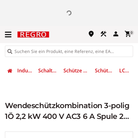
place
construction
person
shopping_cart
0
Industrietechnik
Schalten & Schützen
Schütze und Motorschutz
Schützkombination
LC2K0601B7
Wendeschützkombination 3-polig
1Ö 2,2 kW 400 V AC3 6 A Spule 24
V 50/60 Hz