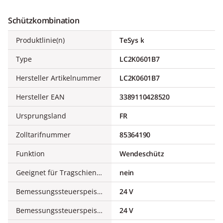
Schützkombination
Produktlinie(n)
TeSys k
Type
LC2K0601B7
Hersteller Artikelnummer
LC2K0601B7
Hersteller EAN
3389110428520
Ursprungsland
FR
Zolltarifnummer
85364190
Funktion
Wendeschütz
Geeignet für Tragschienenmontage
nein
Bemessungssteuerspeisespannung AC 50 Hz
24 V
Bemessungssteuerspeisespannung AC 60 Hz
24 V