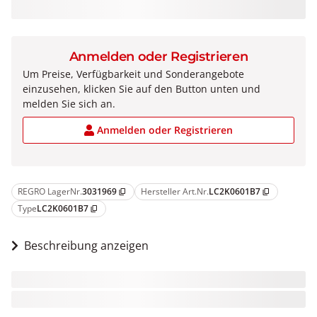
Anmelden oder Registrieren
Um Preise, Verfügbarkeit und Sonderangebote
einzusehen, klicken Sie auf den Button unten und
melden Sie sich an.
Anmelden oder Registrieren
REGRO LagerNr.
3031969
Hersteller Art.Nr.
LC2K0601B7
content_copy
content_copy
Type
LC2K0601B7
content_copy
Beschreibung anzeigen