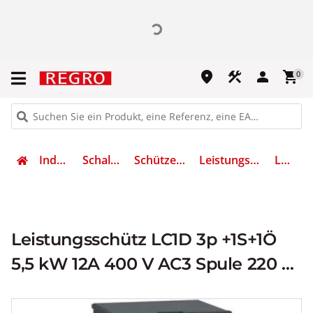
place
construction
person
shopping_cart
0
Industrietechnik
Schalten & Schützen
Schütze und Motorschutz
Leistungsschütz, AC-schaltend
LC1D123M7
Leistungsschütz LC1D 3p +1S+1Ö
5,5 kW 12A 400 V AC3 Spule 220 V
AC