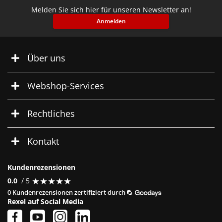
Melden Sie sich hier für unseren Newsletter an!
Anmelden
Über uns
Webshop-Services
Rechtliches
Kontakt
Kundenrezensionen
★
★
★
★
★
★
★
★
★
★
0.0
/ 5
0 Kundenrezensionen zertifiziert durch
Rexel auf Social Media