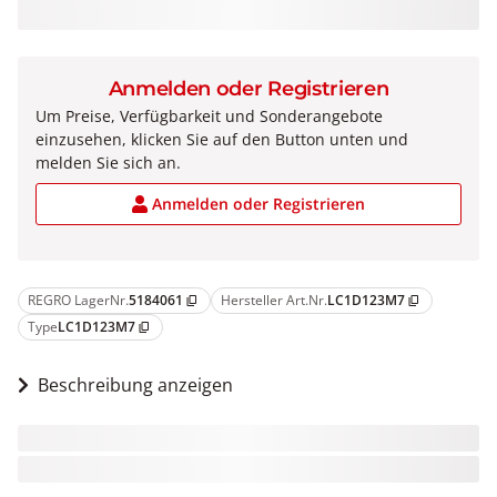
Anmelden oder Registrieren
Um Preise, Verfügbarkeit und Sonderangebote
einzusehen, klicken Sie auf den Button unten und
melden Sie sich an.
Anmelden oder Registrieren
REGRO LagerNr.
5184061
Hersteller Art.Nr.
LC1D123M7
content_copy
content_copy
Type
LC1D123M7
content_copy
Beschreibung anzeigen