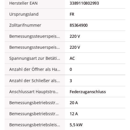
Hersteller EAN
3389110802993
Ursprungsland
FR
Zolltarifnummer
85364900
Bemessungssteuerspeisespannung AC 50 Hz
220 V
Bemessungssteuerspeisespannung AC 60 Hz
220 V
Spannungsart zur Betätigung
AC
Anzahl der Öffner als Hauptkontakte
0
Anzahl der Schließer als Hauptkontakte
3
Anschlussart Hauptstromkreis
Federzuganschluss
Bemessungsbetriebsstrom Ie bei AC-1, 400 V
20 A
Bemessungsbetriebsstrom Ie bei AC-3, 400 V
12 A
Bemessungsbetriebsleistung bei AC-3, 400 V
5,5 kW