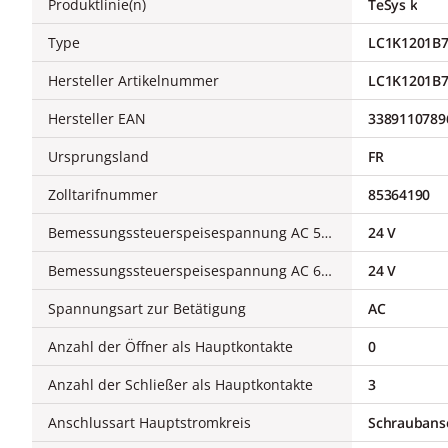
Produktlinie(n)
TeSys k
Type
LC1K1201B
Hersteller Artikelnummer
LC1K1201B
Hersteller EAN
3389110789
Ursprungsland
FR
Zolltarifnummer
85364190
Bemessungssteuerspeisespannung AC 50 Hz
24 V
Bemessungssteuerspeisespannung AC 60 Hz
24 V
Spannungsart zur Betätigung
AC
Anzahl der Öffner als Hauptkontakte
0
Anzahl der Schließer als Hauptkontakte
3
Anschlussart Hauptstromkreis
Schraubans