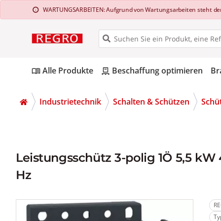
WARTUNGSARBEITEN: Aufgrund von Wartungsarbeiten steht der Web
info
Alle Produkte
Beschaffung optimieren
Br
menu_book
pallet
Industrietechnik
Schalten & Schützen
Schü
Leistungsschütz 3-polig 1Ö 5,5 kW 
Hz
RE
Ty