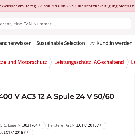
shop am Freitag, 7.8. von 20:00 bis 23:50 Uhr nicht zur Verfügung. Vielen Dan
anchenwissen
Sustainable Selection
Kund:in werden
person_add_alt
tze und Motorschutz
Leistungsschütz, AC-schaltend
L
400 V AC3 12 A Spule 24 V 50/60
GRO LagerNr.
3031764
Hersteller Art.Nr.
LC1K1201B7
content_copy
content_copy
pe
LC1K1201B7
content_copy