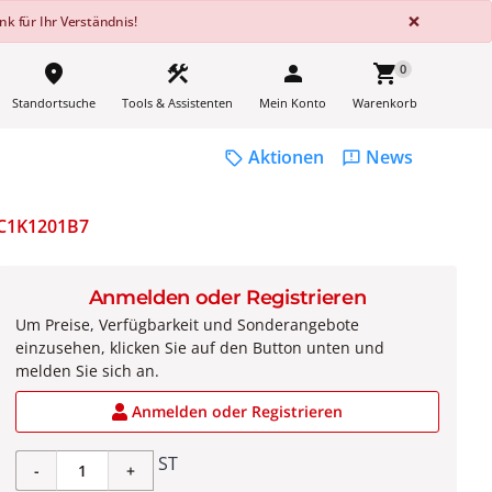
GLOBA
×
k für Ihr Verständnis!
place
construction
person
shopping_cart
0
Standortsuche
Tools & Assistenten
Mein Konto
Warenkorb
Aktionen
News
sell
feedback
C1K1201B7
Anmelden oder Registrieren
Um Preise, Verfügbarkeit und Sonderangebote
einzusehen, klicken Sie auf den Button unten und
melden Sie sich an.
Anmelden oder Registrieren
ST
-
+