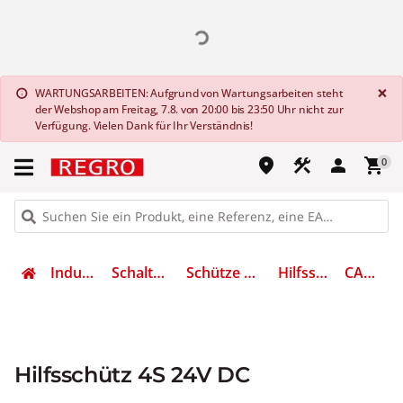
G
×
WARTUNGSARBEITEN: Aufgrund von Wartungsarbeiten steht
info
der Webshop am Freitag, 7.8. von 20:00 bis 23:50 Uhr nicht zur
Verfügung. Vielen Dank für Ihr Verständnis!
place
construction
person
shopping_cart
0
Industrietechnik
Schalten & Schützen
Schütze und Motorschutz
Hilfsschütz, Relais
CA3KN403BD
Hilfsschütz 4S 24V DC