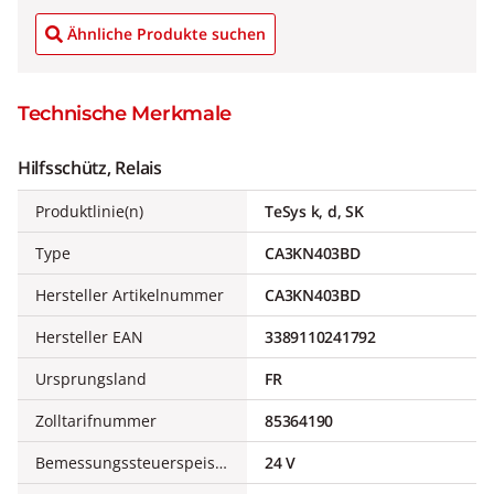
Ähnliche Produkte suchen
Technische Merkmale
Hilfsschütz, Relais
Produktlinie(n)
TeSys k, d, SK
Type
CA3KN403BD
Hersteller Artikelnummer
CA3KN403BD
Hersteller EAN
3389110241792
Ursprungsland
FR
Zolltarifnummer
85364190
Bemessungssteuerspeisespannung DC
24 V