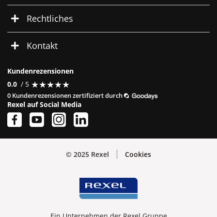
Rechtliches
Kontakt
Kundenrezensionen
★
★
★
★
★
★
★
★
★
★
0.0
/ 5
0 Kundenrezensionen zertifiziert durch
Rexel auf Social Media
© 2025 Rexel
Cookies
Ein Unternehmen der Rexel Gruppe