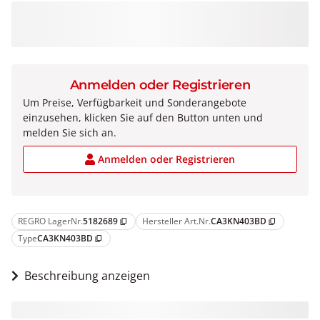
Anmelden oder Registrieren
Um Preise, Verfügbarkeit und Sonderangebote
einzusehen, klicken Sie auf den Button unten und
melden Sie sich an.
Anmelden oder Registrieren
REGRO LagerNr.
5182689
Hersteller Art.Nr.
CA3KN403BD
content_copy
content_copy
Type
CA3KN403BD
content_copy
Beschreibung anzeigen