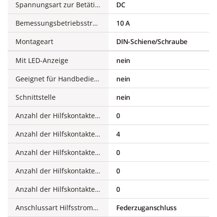
Spannungsart zur Betätigung
DC
Bemessungsbetriebsstrom Ie, 400 V
10 A
Montageart
DIN-Schiene/Schraube
Mit LED-Anzeige
nein
Geeignet für Handbedienung
nein
Schnittstelle
nein
Anzahl der Hilfskontakte als Öffner
0
Anzahl der Hilfskontakte als Schließer
4
Anzahl der Hilfskontakte als Öffner, verzögert schaltend
0
Anzahl der Hilfskontakte als Schließer, voreilend
0
Anzahl der Hilfskontakte als Wechsler
0
Anschlussart Hilfsstromkreis
Federzuganschluss