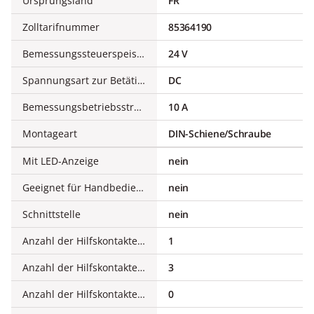
Ursprungsland
FR
Zolltarifnummer
85364190
Bemessungssteuerspeisespannung DC
24 V
Spannungsart zur Betätigung
DC
Bemessungsbetriebsstrom Ie, 400 V
10 A
Montageart
DIN-Schiene/Schraube
Mit LED-Anzeige
nein
Geeignet für Handbedienung
nein
Schnittstelle
nein
Anzahl der Hilfskontakte als Öffner
1
Anzahl der Hilfskontakte als Schließer
3
Anzahl der Hilfskontakte als Öffner, verzögert schaltend
0