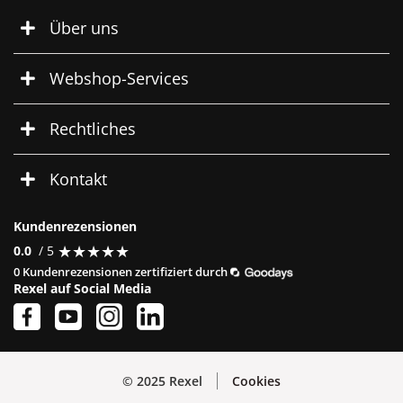
Über uns
Webshop-Services
Rechtliches
Kontakt
Kundenrezensionen
★
★
★
★
★
★
★
★
★
★
0.0
/ 5
0 Kundenrezensionen zertifiziert durch
Rexel auf Social Media
© 2025 Rexel
Cookies