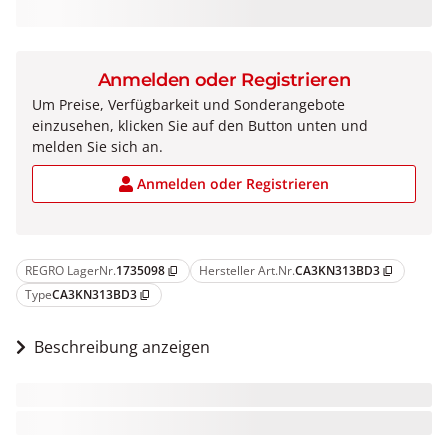
Anmelden oder Registrieren
Um Preise, Verfügbarkeit und Sonderangebote
einzusehen, klicken Sie auf den Button unten und
melden Sie sich an.
Anmelden oder Registrieren
REGRO LagerNr.
1735098
Hersteller Art.Nr.
CA3KN313BD3
content_copy
content_copy
Type
CA3KN313BD3
content_copy
Beschreibung anzeigen