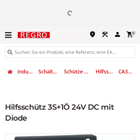
place
construction
person
shopping_cart
0
Industrietechnik
Schalten & Schützen
Schütze und Motorschutz
Hilfsschütz, Relais
CA3KN313BD3
Hilfsschütz 3S+1Ö 24V DC mit
Diode