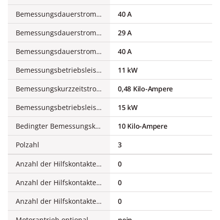
Bemessungsdauerstrom Iu
40 A
Bemessungsdauerstrom bei AC-23, 400 V
29 A
Bemessungsdauerstrom bei AC-21, 400 V
40 A
Bemessungsbetriebsleistung bei AC-3, 400 V
11 kW
Bemessungskurzzeitstromfestigkeit Icw
0,48 Kilo-Ampere
Bemessungsbetriebsleistung bei AC-23, 400 V
15 kW
Bedingter Bemessungskurzschlussstrom Iq
10 Kilo-Ampere
Polzahl
3
Anzahl der Hilfskontakte als Öffner
0
Anzahl der Hilfskontakte als Schließer
0
Anzahl der Hilfskontakte als Wechsler
0
Motorantrieb optional
nein