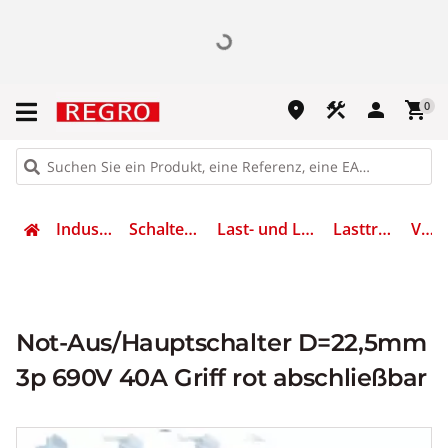
place
construction
person
shopping_cart
0
Industrietechnik
Schalten & Schützen
Last- und Lasttrennschalter
Lasttrennschalter
VCD2
Not-Aus/Hauptschalter D=22,5mm
3p 690V 40A Griff rot abschließbar