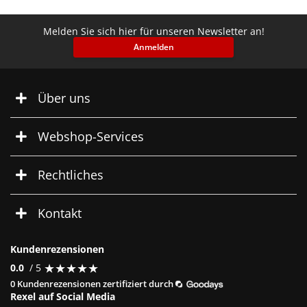
Melden Sie sich hier für unseren Newsletter an!
Anmelden
Über uns
Webshop-Services
Rechtliches
Kontakt
Kundenrezensionen
★
★
★
★
★
★
★
★
★
★
0.0
/ 5
0 Kundenrezensionen zertifiziert durch
Rexel auf Social Media