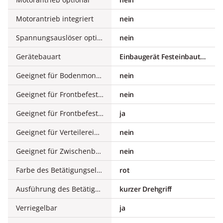
Motorantrieb integriert
nein
Spannungsauslöser optional
nein
Gerätebauart
Einbaugerät Festeinbautechnik
Geeignet für Bodenmontage
nein
Geeignet für Frontbefestigung 4-Loch
nein
Geeignet für Frontbefestigung Zentral
ja
Geeignet für Verteilereinbau
nein
Geeignet für Zwischenbau
nein
Farbe des Betätigungselements
rot
Ausführung des Betätigungselements
kurzer Drehgriff
Verriegelbar
ja