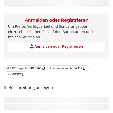
Anmelden oder Registrieren
Um Preise, Verfügbarkeit und Sonderangebote
einzusehen, klicken Sie auf den Button unten und
melden Sie sich an.
Anmelden oder Registrieren
REGRO LagerNr.
1813765
Hersteller Art.Nr.
VCD2
content_copy
content_copy
Type
VCD2
content_copy
Beschreibung anzeigen