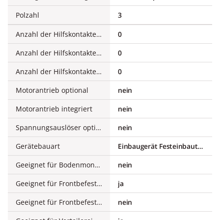
Polzahl
3
Anzahl der Hilfskontakte als Öffner
0
Anzahl der Hilfskontakte als Schließer
0
Anzahl der Hilfskontakte als Wechsler
0
Motorantrieb optional
nein
Motorantrieb integriert
nein
Spannungsauslöser optional
nein
Gerätebauart
Einbaugerät Festeinbautechnik
Geeignet für Bodenmontage
nein
Geeignet für Frontbefestigung 4-Loch
ja
Geeignet für Frontbefestigung Zentral
nein