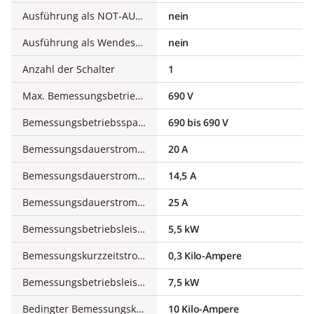
Ausführung als NOT-AUS-Einrichtung
nein
Ausführung als Wendeschalter
nein
Anzahl der Schalter
1
Max. Bemessungsbetriebsspannung Ue bei AC
690 V
Bemessungsbetriebsspannung
690 bis 690 V
Bemessungsdauerstrom Iu
20 A
Bemessungsdauerstrom bei AC-23, 400 V
14,5 A
Bemessungsdauerstrom bei AC-21, 400 V
25 A
Bemessungsbetriebsleistung bei AC-3, 400 V
5,5 kW
Bemessungskurzzeitstromfestigkeit Icw
0,3 Kilo-Ampere
Bemessungsbetriebsleistung bei AC-23, 400 V
7,5 kW
Bedingter Bemessungskurzschlussstrom Iq
10 Kilo-Ampere