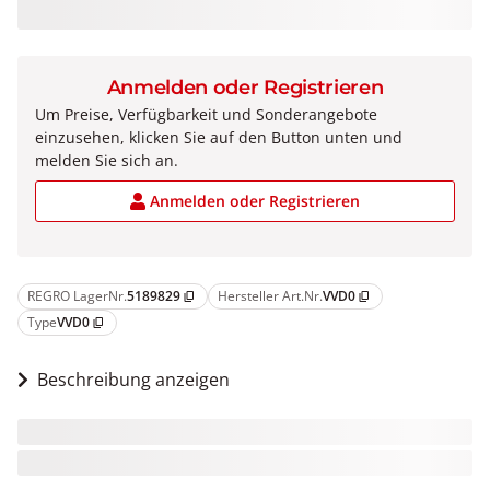
Anmelden oder Registrieren
Um Preise, Verfügbarkeit und Sonderangebote
einzusehen, klicken Sie auf den Button unten und
melden Sie sich an.
Anmelden oder Registrieren
REGRO LagerNr.
5189829
Hersteller Art.Nr.
VVD0
content_copy
content_copy
Type
VVD0
content_copy
Beschreibung anzeigen