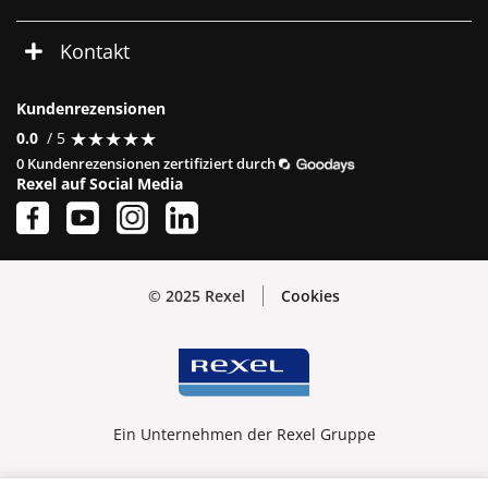
Kontakt
Kundenrezensionen
★
★
★
★
★
★
★
★
★
★
0.0
/ 5
0 Kundenrezensionen zertifiziert durch
Rexel auf Social Media
© 2025 Rexel
Cookies
Ein Unternehmen der Rexel Gruppe