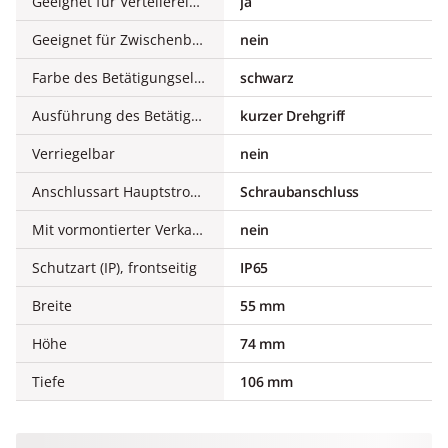
Geeignet für Verteilereinbau
ja
Geeignet für Zwischenbau
nein
Farbe des Betätigungselements
schwarz
Ausführung des Betätigungselements
kurzer Drehgriff
Verriegelbar
nein
Anschlussart Hauptstromkreis
Schraubanschluss
Mit vormontierter Verkabelung
nein
Schutzart (IP), frontseitig
IP65
Breite
55 mm
Höhe
74 mm
Tiefe
106 mm