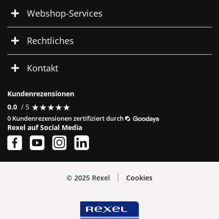
Webshop-Services
Rechtliches
Kontakt
Kundenrezensionen
★
★
★
★
★
★
★
★
★
★
0.0
/ 5
0 Kundenrezensionen zertifiziert durch
Rexel auf Social Media
© 2025 Rexel
Cookies