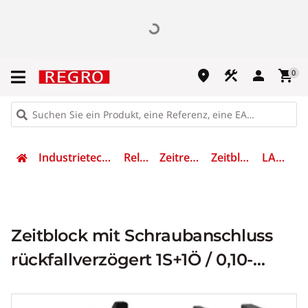
place
construction
person
shopping_cart
0
Industrietechnik
Relais
Zeitrelais
Zeitblock
LADR2
Zeitblock mit Schraubanschluss
rückfallverzögert 1S+1Ö / 0,10-
30,00