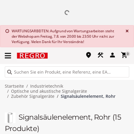
G
×
WARTUNGSARBEITEN: Aufgrund von Wartungsarbeiten steht
info
der Webshop am Freitag, 7.8. von 20:00 bis 23:50 Uhr nicht zur
Verfügung. Vielen Dank für Ihr Verständnis!
place
construction
person
shopping_cart
0
Startseite
Industrietechnik
Optische und akustische Signalgeräte
Zubehör Signalgeräte
Signalsäulenelement, Rohr
Signalsäulenelement, Rohr
(15
Produkte)