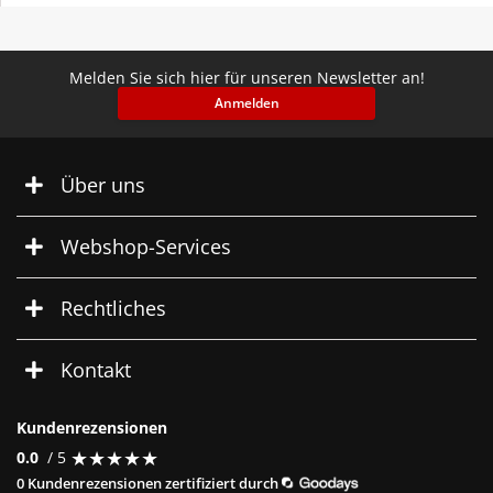
Melden Sie sich hier für unseren Newsletter an!
Anmelden
Über uns
Webshop-Services
Rechtliches
Kontakt
Kundenrezensionen
★
★
★
★
★
★
★
★
★
★
0.0
/ 5
0 Kundenrezensionen zertifiziert durch