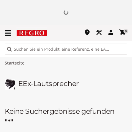
place
construction
person
shopping_cart
0
Startseite
EEx-Lautsprecher
Keine Suchergebnisse gefunden
"*"