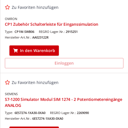
Zu Favoriten hinzufügen
OMRON
CP1 Zubehör Schalterleiste für Einganssimulation
Type:
CP1W-SWB06
REGRO Lager.Nr.:
2915251
Hersteller-Art.Nr.:
AA023122R
In den Warenkorb
Einloggen
Zu Favoriten hinzufügen
SIEMENS
S7-1200 Simulator Modul SIM 1274 - 2 Potentiometereingänge
ANALOG
Type:
6ES7274-1XA30-0XA0
REGRO Lager.Nr.:
2269090
Hersteller-Art.Nr.:
6ES7274-1XA30-0XA0