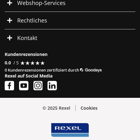
Webshop-Services
Rechtliches
Kontakt
Kundenrezensionen
★
★
★
★
★
★
★
★
★
★
0.0
/ 5
0 Kundenrezensionen zertifiziert durch
Rexel auf Social Media
© 2025 Rexel
Cookies