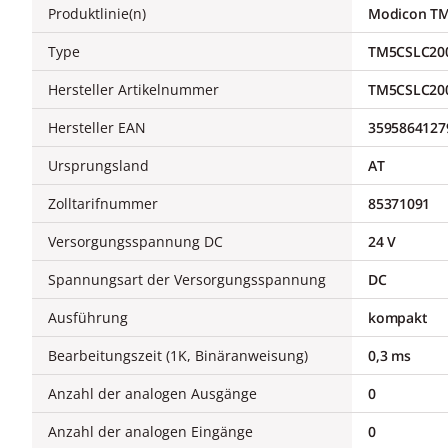
Produktlinie(n)
Modicon T
Type
TM5CSLC20
Hersteller Artikelnummer
TM5CSLC20
Hersteller EAN
3595864127
Ursprungsland
AT
Zolltarifnummer
85371091
Versorgungsspannung DC
24 V
Spannungsart der Versorgungsspannung
DC
Ausführung
kompakt
Bearbeitungszeit (1K, Binäranweisung)
0,3 ms
Anzahl der analogen Ausgänge
0
Anzahl der analogen Eingänge
0