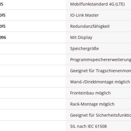
M5
Mobilfunkstandard 4G (LTE)
0FS
IO-Link Master
0FS
Redundanzfähigkeit
996
Mit Display
Speichergröße
Programmspeichererweiterung
Geeignet für Tragschienenmo
Wand-/Direktmontage möglich
Fronteinbau möglich
Rack-Montage möglich
Geeignet für Sicherheitsfunkt
SIL nach IEC 61508