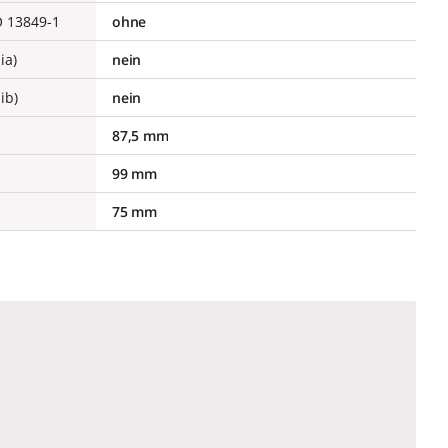
O 13849-1
ohne
ia)
nein
ib)
nein
87,5 mm
99 mm
75 mm