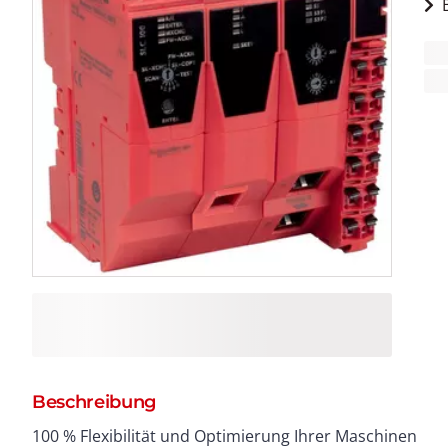
Beschreibung
100 % Flexibilität und Optimierung Ihrer Maschinen
E/A -Inseln. Das modulare E/A -System zeichnet sich