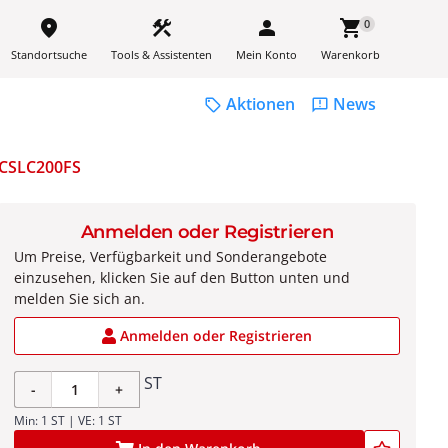
place
construction
person
shopping_cart
0
Standortsuche
Tools & Assistenten
Mein Konto
Warenkorb
Aktionen
News
sell
feedback
CSLC200FS
Anmelden oder Registrieren
Um Preise, Verfügbarkeit und Sonderangebote
einzusehen, klicken Sie auf den Button unten und
melden Sie sich an.
Anmelden oder Registrieren
ST
-
+
Min: 1 ST | VE: 1 ST