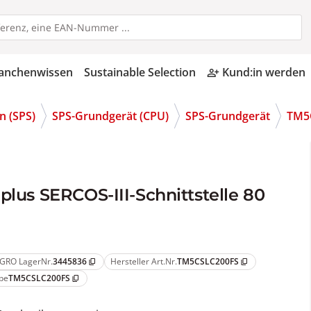
anchenwissen
Sustainable Selection
Kund:in werden
person_add_alt
n (SPS)
SPS-Grundgerät (CPU)
SPS-Grundgerät
TM5
plus SERCOS-III-Schnittstelle 80
GRO LagerNr.
3445836
Hersteller Art.Nr.
TM5CSLC200FS
content_copy
content_copy
pe
TM5CSLC200FS
content_copy