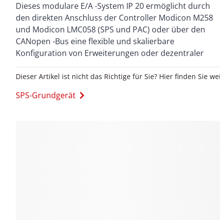
Dieses modulare E/A -System IP 20 ermöglicht durch
durch minimalen Verdrahtungs - und
den direkten Anschluss der Controller Modicon M258
Wartungsaufwand aus und bietet eine Reihe von
und Modicon LMC058 (SPS und PAC) oder über den
Modulen, die dem Anwender die Erstellung der von
CANopen -Bus eine flexible und skalierbare
ihm gewünschten einfachen und kostengünstigen
Konfiguration von Erweiterungen oder dezentraler
Dieser Artikel ist nicht das Richtige für Sie? Hier finden Sie we
SPS-Grundgerät