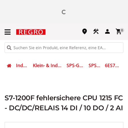
place
construction
person
shopping_cart
0
Industrietechnik
Klein- & Industriesteuerungen (SPS)
SPS-Grundgerät (CPU)
SPS-Grundgerät
6ES7215-1HF40-0XB0
S7-1200F fehlersichere CPU 1215 FC
- DC/DC/RELAIS 14 DI / 10 DO / 2 AI