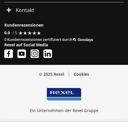
Kontakt
Kundenrezensionen
★
★
★
★
★
★
★
★
★
★
0.0
/ 5
0 Kundenrezensionen zertifiziert durch
Rexel auf Social Media
© 2025 Rexel
Cookies
Ein Unternehmen der Rexel Gruppe