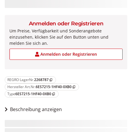
Anmelden oder Registrieren
Um Preise, Verfügbarkeit und Sonderangebote
einzusehen, klicken Sie auf den Button unten und
melden Sie sich an.
Anmelden oder Registrieren
REGRO LagerNr.
2268787
content_copy
Hersteller Art.Nr.
6ES7215-1HF40-0XB0
content_copy
Type
6ES7215-1HF40-0XB0
content_copy
Beschreibung anzeigen