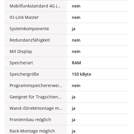
Mobilfunkstandard 4G (LTE)
nein
IO-Link Master
nein
Systemkomponente
ja
Redundanzfähigkeit
nein
Mit Display
nein
Speicherart
RAM
Speichergröße
150 kByte
Programmspeichererweiterung möglich
nein
Geeignet für Tragschienenmontage
ja
Wand-/Direktmontage möglich
ja
Fronteinbau möglich
ja
Rack-Montage möglich
ja