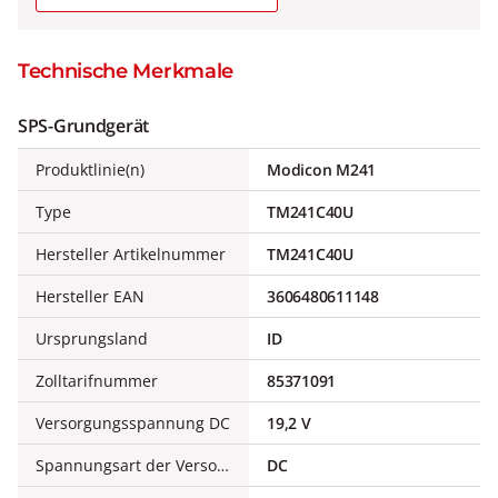
Technische Merkmale
SPS-Grundgerät
Produktlinie(n)
Modicon M241
Type
TM241C40U
Hersteller Artikelnummer
TM241C40U
Hersteller EAN
3606480611148
Ursprungsland
ID
Zolltarifnummer
85371091
Versorgungsspannung DC
19,2 V
Spannungsart der Versorgungsspannung
DC