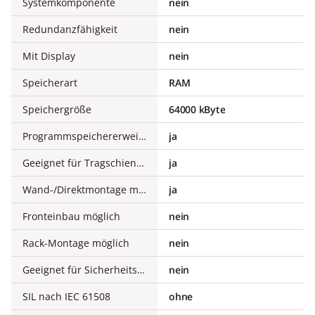
Systemkomponente
nein
Redundanzfähigkeit
nein
Mit Display
nein
Speicherart
RAM
Speichergröße
64000 kByte
Programmspeichererweiterung möglich
ja
Geeignet für Tragschienenmontage
ja
Wand-/Direktmontage möglich
ja
Fronteinbau möglich
nein
Rack-Montage möglich
nein
Geeignet für Sicherheitsfunktionen
nein
SIL nach IEC 61508
ohne