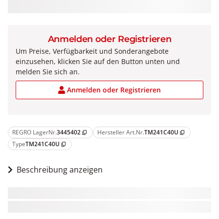
Anmelden oder Registrieren
Um Preise, Verfügbarkeit und Sonderangebote
einzusehen, klicken Sie auf den Button unten und
melden Sie sich an.
Anmelden oder Registrieren
REGRO LagerNr.
3445402
Hersteller Art.Nr.
TM241C40U
content_copy
content_copy
Type
TM241C40U
content_copy
Beschreibung anzeigen