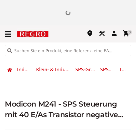
place
construction
person
shopping_cart
0
Industrietechnik
Klein- & Industriesteuerungen (SPS)
SPS-Grundgerät (CPU)
SPS-Grundgerät
TM241C40U
Modicon M241 - SPS Steuerung
mit 40 E/As Transistor negative
Logik