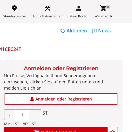
place
construction
person
shopping_cart
0
Standortsuche
Tools & Assistenten
Mein Konto
Warenkorb
Aktionen
News
sell
feedback
41CEC24T
Anmelden oder Registrieren
Um Preise, Verfügbarkeit und Sonderangebote
einzusehen, klicken Sie auf den Button unten und
melden Sie sich an.
Anmelden oder Registrieren
ST
-
+
Min: 1 ST | VE: 1 ST