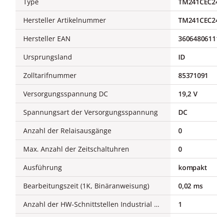
Type
TM241CEC2
Hersteller Artikelnummer
TM241CEC2
Hersteller EAN
3606480611
Ursprungsland
ID
Zolltarifnummer
85371091
Versorgungsspannung DC
19,2 V
Spannungsart der Versorgungsspannung
DC
Anzahl der Relaisausgänge
0
Max. Anzahl der Zeitschaltuhren
0
Ausführung
kompakt
Bearbeitungszeit (1K, Binäranweisung)
0,02 ms
Anzahl der HW-Schnittstellen Industrial Ethernet
1