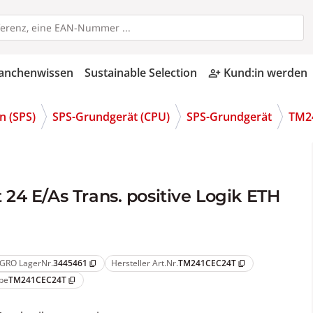
anchenwissen
Sustainable Selection
Kund:in werden
person_add_alt
n (SPS)
SPS-Grundgerät (CPU)
SPS-Grundgerät
TM2
24 E/As Trans. positive Logik ETH
GRO LagerNr.
3445461
Hersteller Art.Nr.
TM241CEC24T
content_copy
content_copy
pe
TM241CEC24T
content_copy