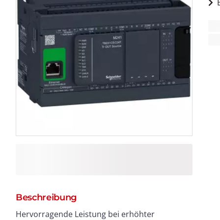
Beschreibung
Hervorragende Leistung bei erhöhter
Entwicklung Ihrer Maschine zu realisieren. Einfaches