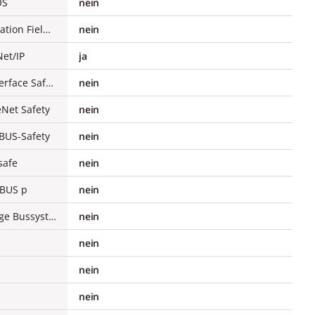
OS
nein
Unterstützt Protokoll für Foundation Fieldbus
nein
Net/IP
ja
Unterstützt Protokoll für AS-Interface Safety at Work
nein
eNet Safety
nein
RBUS-Safety
nein
safe
nein
yBUS p
nein
Unterstützt Protokoll für sonstige Bussysteme
nein
nein
nein
nein